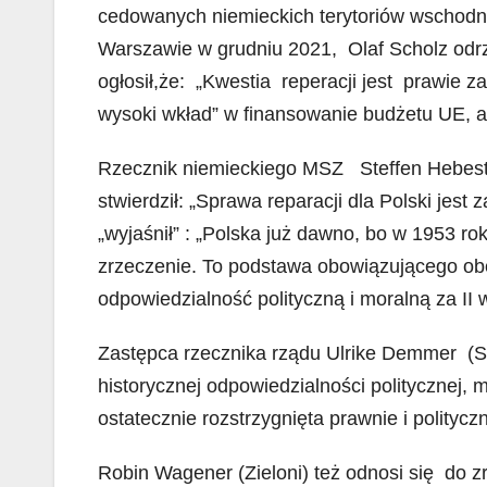
cedowanych niemieckich terytoriów wschodnic
Warszawie w grudniu 2021, Olaf Scholz odrz
ogłosił,że: „Kwestia reperacji jest prawie 
wysoki wkład” w finansowanie budżetu UE, a 
Rzecznik niemieckiego MSZ Steffen Hebest
stwierdził: „Sprawa reparacji dla Polski jes
„wyjaśnił” : „Polska już dawno, bo w 1953 roku
zrzeczenie. To podstawa obowiązującego ob
odpowiedzialność polityczną i moralną za II 
Zastępca rzecznika rządu Ulrike Demmer (SP
historycznej odpowiedzialności politycznej, mo
ostatecznie rozstrzygnięta prawnie i polityczn
Robin Wagener (Zieloni) też odnosi się do z