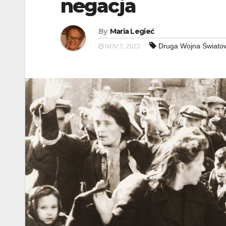
negacja
By
Maria Legieć
Druga Wojna Świato
NOV 7, 2022