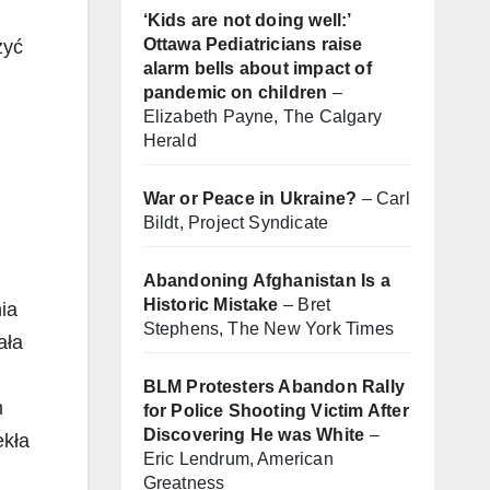
‘Kids are not doing well:’
Ottawa Pediatricians raise
zyć
alarm bells about impact of
pandemic on children
–
Elizabeth Payne, The Calgary
Herald
War or Peace in Ukraine?
– Carl
Bildt, Project Syndicate
Abandoning Afghanistan Is a
Historic Mistake
– Bret
ia
Stephens, The New York Times
ała
BLM Protesters Abandon Rally
m
for Police Shooting Victim After
Discovering He was White
–
ekła
Eric Lendrum, American
Greatness