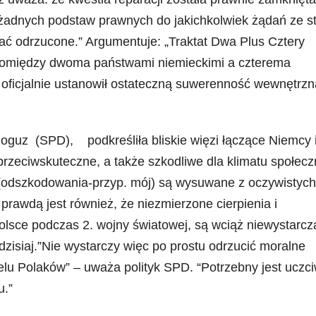
a żadnych podstaw prawnych do jakichkolwiek żądań ze s
ać odrzucone.” Argumentuje: „Traktat Dwa Plus Cztery
pomiędzy dwoma państwami niemieckimi a czterema
oficjalnie ustanowił ostateczną suwerenność wewnętrzn
guz (SPD), podkreśliła bliskie więzi łączące Niemcy 
przeciwskuteczne, a także szkodliwe dla klimatu społec
a (odszkodowania-przyp. mój) są wysuwane z oczywistych
rawdą jest również, że niezmierzone cierpienia i
lsce podczas 2. wojny światowej, są wciąż niewystarcz
zisiaj.”Nie wystarczy więc po prostu odrzucić moralne
lu Polaków” – uważa polityk SPD. “Potrzebny jest uczci
u.”