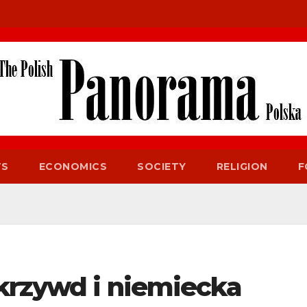
TS
ECONOMICS
SOCIETY
RELIGION
F
 krzywd i niemiecka