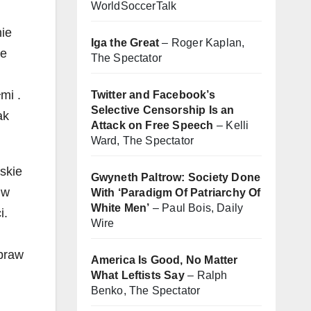
WorldSoccerTalk
nie
Iga the Great
– Roger Kaplan,
ne
The Spectator
mi .
Twitter and Facebook’s
Selective Censorship Is an
ak
Attack on Free Speech
– Kelli
Ward, The Spectator
skie
Gwyneth Paltrow: Society Done
 w
With ‘Paradigm Of Patriarchy Of
White Men’
– Paul Bois, Daily
i.
Wire
spraw
America Is Good, No Matter
What Leftists Say
– Ralph
Benko, The Spectator