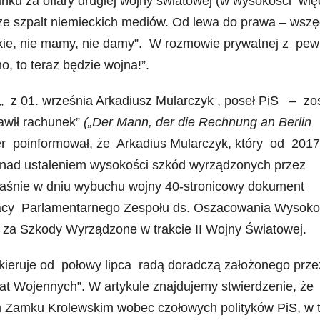
u za ofiary drugiej wojny światowej (w wysokości wię
i ze szpalt niemieckich mediów. Od lewa do prawa – wszę
sokie, nie mamy, nie damy”. W rozmowie prywatnej z pe
, to teraz będzie wojna!”.
„ z 01. września Arkadiusz Mularczyk , poseł PiS – zos
awił rachunek”
(„
Der Mann, der die Rechnung an Berlin
eser poinformował, że Arkadius Mularczyk, który od 2017
h nad ustaleniem wysokości szkód wyrządzonych przez
aśnie w dniu wybuchu wojny 40-stronicowy dokument
acy
Parlamentarnego Zespołu ds. Oszacowania Wysoko
za Szkody Wyrządzone w trakcie II Wojny Światowej.
kieruje od połowy lipca radą doradczą założonego prze
rat Wojennych”. W artykule znajdujemy stwierdzenie, że
m Zamku Krolewskim wobec czołowych polityków PiS, w 