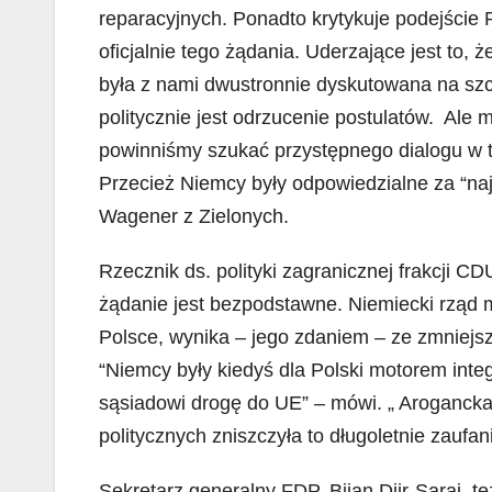
reparacyjnych. Ponadto krytykuje podejście 
oficjalnie tego żądania. Uderzające jest to, 
była z nami dwustronnie dyskutowana na sz
politycznie jest odrzucenie postulatów. Ale m
powinniśmy szukać przystępnego dialogu w tej
Przecież Niemcy były odpowiedzialne za “na
Wagener z Zielonych.
Rzecznik ds. polityki zagranicznej frakcji 
żądanie jest bezpodstawne. Niemiecki rząd ma
Polsce, wynika – jego zdaniem – ze zmniejsz
“Niemcy były kiedyś dla Polski motorem inte
sąsiadowi drogę do UE” – mówi. „ Arogancka
politycznych zniszczyła to długoletnie zaufan
Sekretarz generalny FDP, Bijan Djir-Sarai t