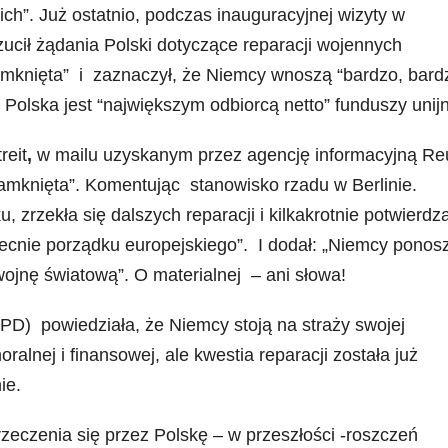
h”. Już ostatnio, podczas inauguracyjnej wizyty w
ucił żądania Polski dotyczące reparacji wojennych
zamknięta” i zaznaczył, że Niemcy wnoszą “bardzo, bard
Polska jest “największym odbiorcą netto” funduszy unij
reit
,
w mailu uzyskanym przez agencję informacyjną Re
t zamknięta”. Komentując stanowisko rzadu w Berlinie.
, zrzekła się dalszych reparacji i kilkakrotnie potwierdza
ecnie porządku europejskiego”. I dodał: „Niemcy ponos
wojnę światową”. O materialnej – ani słowa!
D) powiedziała, że Niemcy stoją na straży swojej
ralnej i finansowej, ale kwestia reparacji została już
ie.
rzeczenia się przez Polskę – w przeszłości -roszczeń