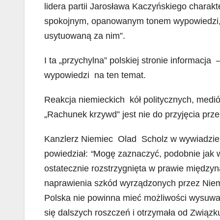
lidera partii Jarosława Kaczyńskiego charak
spokojnym, opanowanym tonem wypowiedzi,
usytuowaną za nim”.
I ta „przychylna” polskiej stronie informacj
wypowiedzi na ten temat.
Reakcja niemieckich kół politycznych, mediów
„Rachunek krzywd” jest nie do przyjęcia prz
Kanzlerz Niemiec Olad Scholz w wywiadzie d
powiedział:
“
Mogę zaznaczyć, podobnie jak ws
ostatecznie rozstrzygnięta w prawie międz
naprawienia szkód wyrządzonych przez Niem
Polska nie powinna mieć możliwości wysuwa
się dalszych roszczeń i otrzymała od Związ