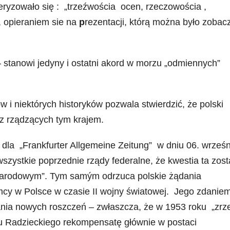
teryzowało się : „trzeźwościa ocen, rzeczowościa ,
 opieraniem sie na
p
rezentacji, którą można było zobac
a – stanowi jedyny i ostatni akord w morzu „odmiennych”
 i niektórych historyków pozwala stwierdzić, że polski
ez rządzących tym krajem.
la „Frankfurter Allgemeine Zeitung” w dniu 06. wrześn
zystkie poprzednie rządy federalne, że kwestia ta zost
ynarodowym”. Tym samým odrzuca polskie żądania
cy w Polsce w czasie II wojny światowej. Jego zdanie
nia nowych roszczeń – zwłaszcza, że w 1953 roku „zrz
ku Radzieckiego rekompensatę głównie w postaci