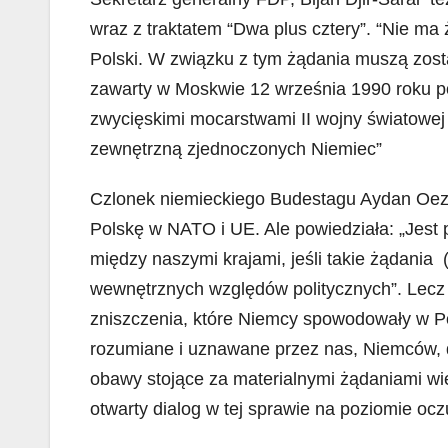
wraz z traktatem “Dwa plus cztery”. “Nie m
Polski. W związku z tym żądania muszą zost
zawarty w Moskwie 12 września 1990 roku 
zwycięskimi mocarstwami II wojny światowej 
zewnętrzną zjednoczonych Niemiec”
Czlonek niemieckiego Budestagu Aydan Oezo
Polskę w NATO i UE. Ale powiedziała: „Jest 
między naszymi krajami, jeśli takie żądani
wewnętrznych względów politycznych”. Lecz p
zniszczenia, które Niemcy spowodowały w Po
rozumiane i uznawane przez nas, Niemców, d
obawy stojące za materialnymi żądaniami wie
otwarty dialog w tej sprawie na poziomie ocz