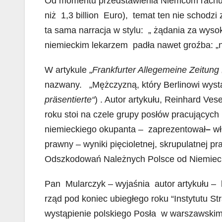
Od momentu przedstawienia Niemcom rachunk
e
t
i
k
r
niż 1,3 billion Euro), temat ten nie schodz
b
s
l
e
e
ta sama narracja w stylu: „ żądania za wy
o
A
d
niemieckim lekarzem padła nawet groźba: „no
o
p
I
k
p
n
W artykule „
Frankfurter Allegemeine Zeitung
nazwany. „Mężczyzną, który Berlinowi wyst
präsentierte“
) . Autor artykułu, Reinhard V
roku stoi na czele grupy posłów pracującyc
niemieckiego okupanta – zaprezentował
–
wł
prawny – wyniki pięcioletnej, skrupulatnej pr
Odszkodowań Należnych Polsce od Niemiec 
Pan Mularczyk – wyjaśnia autor artykułu – 
rząd pod koniec ubiegłego roku “Instytutu St
wystąpienie polskiego Posła w warszawski