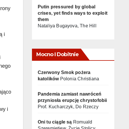
Putin pressured by global
trony
crises, yet finds ways to exploit
them
Nataliya Bugayova, The Hill
ą i
Mocno I Dobitnie
i
znego
Czerwony Smok pożera
katolików
Polonia Christiana
ająco
Pandemia zamiast nawróceń
przyniosła erupcję chrystofobii
Prof. Kucharczyk, Do Rzeczy
wy i
Oni tu ciągle są
Romuald
Szeremietiew, Życie Stolicy