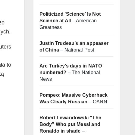
Politicized ‘Science’ Is Not
Science at All
– American
zo
Greatness
nych.
Justin Trudeau’s an appeaser
uters
of China
– National Post
ła to
Are Turkey’s days in NATO
numbered?
– The National
zą
News
Pompeo: Massive Cyberhack
Was Clearly Russian
– OANN
Robert Lewandowski “The
Body” Who put Messi and
Ronaldo in shade
–