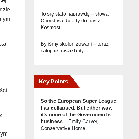
cej
dzie
To się stało naprawdę – słowa
wnym
Chrystusa dotarły do nas z
Kosmosu.
tał
Byliśmy skolonizowani – teraz
całujcie nasze buty
Key Points
ści
So the European Super League
has collapsed. But either way,
z
it’s none of the Government’s
business
– Emily Carver,
Conservative Home
tym