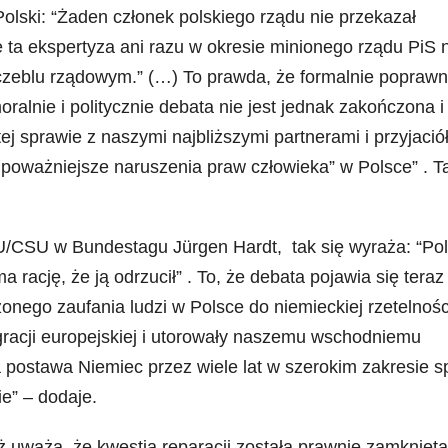
Polski: “Żaden członek polskiego rządu nie przekazał
że ta ekspertyza ani razu w okresie minionego rządu PiS 
czeblu rządowym.” (…) To prawda, że formalnie popraw
oralnie i politycznie debata nie jest jednak zakończona i
 sprawie z naszymi najbliższymi partnerami i przyjaciół
jpoważniejsze naruszenia praw człowieka” w Polsce” . T
CDU/CSU w Bundestagu Jürgen Hardt, tak się wyraża: “Pol
 rację, że ją odrzucił” . To, że debata pojawia się teraz
onego zaufania ludzi w Polsce do niemieckiej rzetelnośc
gracji europejskiej i utorowały naszemu wschodniemu
 postawa Niemiec przez wiele lat w szerokim zakresie 
ie” – dodaje.
eż uważa. że kwestia reparacji została prawnie zamknięta