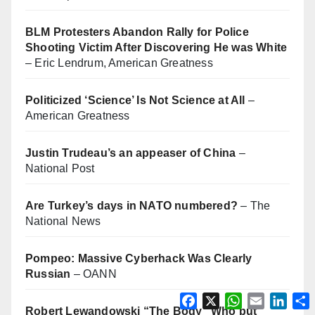
BLM Protesters Abandon Rally for Police
Shooting Victim After Discovering He was White
– Eric Lendrum, American Greatness
Politicized ‘Science’ Is Not Science at All
–
American Greatness
Justin Trudeau’s an appeaser of China
–
National Post
Are Turkey’s days in NATO numbered?
– The
National News
Pompeo: Massive Cyberhack Was Clearly
Russian
– OANN
F
X
W
E
L
a
h
m
i
Robert Lewandowski “The Body” Who put