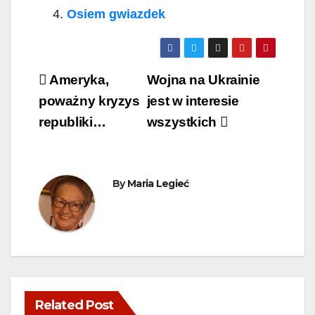
Osiem gwiazdek
Post
Ameryka,
Wojna na Ukrainie
navigation
poważny kryzys
jest w interesie
republiki…
wszystkich
By
Maria Legieć
Related Post