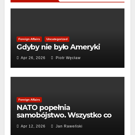
Foreign Affairs
Uncategorized
Gdyby nie było Ameryki
Apr 26, 2026
Piotr Węcław
Foreign Affairs
NATO popełnia
samobójstwo. Wszystko co
możemy zrobić to
Apr 12, 2026
Jan Raweński
pogrzebać sojusz