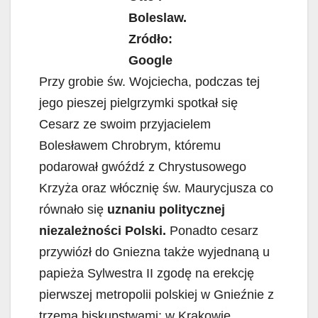
Boleslaw.
Zródło:
Google
Przy grobie św. Wojciecha, podczas tej
jego pieszej pielgrzymki spotkał się
Cesarz ze swoim przyjacielem
Bolesławem Chrobrym, któremu
podarował gwóźdź z Chrystusowego
Krzyża oraz włócznię św. Maurycjusza co
równało się
uznaniu politycznej
niezależności Polski.
Ponadto cesarz
przywiózł do Gniezna także wyjednaną u
papieża Sylwestra II zgodę na erekcję
pierwszej metropolii polskiej w Gnieźnie z
trzema biskupstwami: w Krakowie,