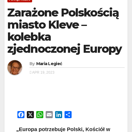
Zarażone Polskością
miasto Kleve –
kolebka
zjednoczonej Europy
By
Maria Legieć
APR 19, 2023
F
X
W
E
L
S
a
h
m
i
h
c
a
a
n
a
„Europa potrzebuje Polski, Kościół w