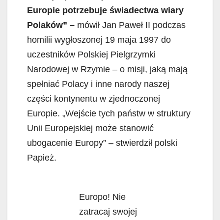
e
t
i
k
r
Europie potrzebuje świadectwa wiary
b
s
l
e
e
Polaków” –
mówił Jan Paweł II podczas
o
A
d
homilii wygłoszonej 19 maja 1997 do
o
p
I
k
p
n
uczestników Polskiej Pielgrzymki
Narodowej w Rzymie – o misji, jaką mają
spełniać Polacy i inne narody naszej
części kontynentu w zjednoczonej
Europie. „Wejście tych państw w struktury
Unii Europejskiej może stanowić
ubogacenie Europy” – stwierdził polski
Papież.
Europo! Nie
zatracaj swojej