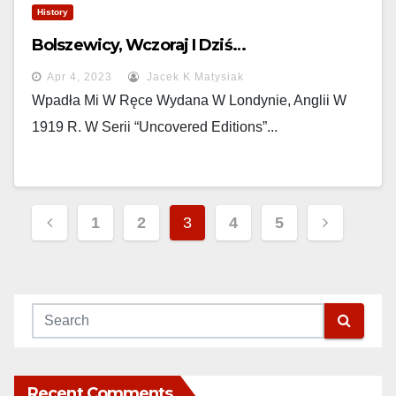
History
Bolszewicy, Wczoraj I Dziś…
Apr 4, 2023
Jacek K Matysiak
Wpadła Mi W Ręce Wydana W Londynie, Anglii W
1919 R. W Serii “uncovered Editions”...
Posts
1
2
3
4
5
Pagination
Recent Comments