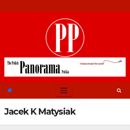
Skip
to
content
Jacek K Matysiak