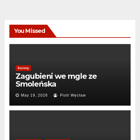
You Missed
Society
Zagubieni we mgle ze
Smoleńska
May 19, 2026
Piotr Węcław