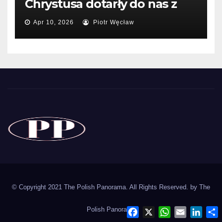
Chrystusa dotarły do nas z
Kosmosu.
Apr 10, 2026
Piotr Węcław
The Polish Panorama
Poland around the world
Polska
© Copyright 2021 The Polish Panorama. All Rights Reserved. by
The
Polish Panorama
F
X
W
E
L
a
h
m
i