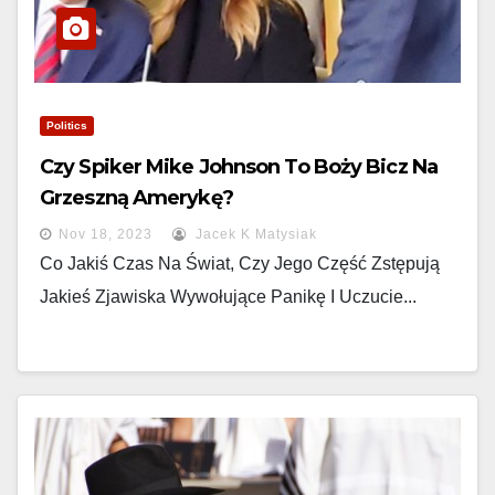
Politics
Czy Spiker Mike Johnson To Boży Bicz Na
Grzeszną Amerykę?
Nov 18, 2023
Jacek K Matysiak
Co Jakiś Czas Na Świat, Czy Jego Część Zstępują
Jakieś Zjawiska Wywołujące Panikę I Uczucie...