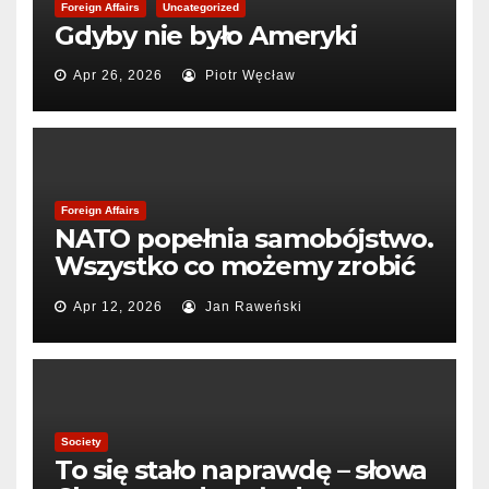
Foreign Affairs
Uncategorized
Gdyby nie było Ameryki
Apr 26, 2026
Piotr Węcław
Foreign Affairs
NATO popełnia samobójstwo.
Wszystko co możemy zrobić
to pogrzebać sojusz
Apr 12, 2026
Jan Raweński
Society
To się stało naprawdę – słowa