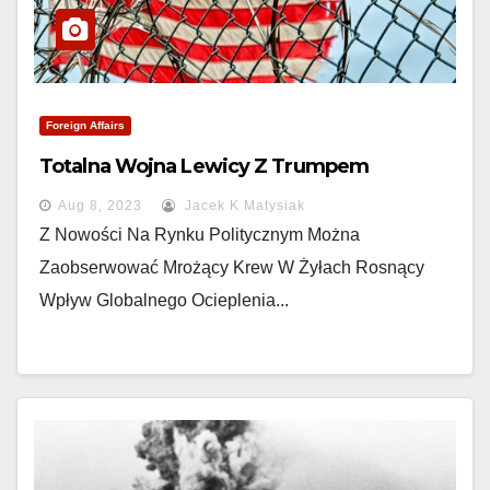
Foreign Affairs
Totalna Wojna Lewicy Z Trumpem
Aug 8, 2023
Jacek K Matysiak
Z Nowości Na Rynku Politycznym Można
Zaobserwować Mrożący Krew W Żyłach Rosnący
Wpływ Globalnego Ocieplenia...