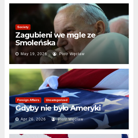
Society
Zagubieni we mgle ze
Smoleńska
May 19, 2026
Piotr Węcław
Foreign Affairs
Uncategorized
Gdyby nie było Ameryki
Apr 26, 2026
Piotr Węcław