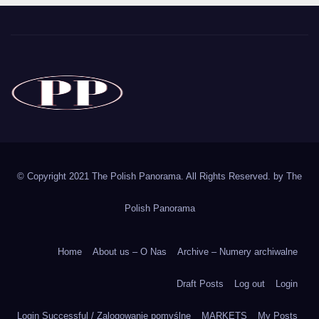
The Polish Panorama
Poland around the world
Polska
© Copyright 2021 The Polish Panorama. All Rights Reserved. by
The
Polish Panorama
Home
About us – O Nas
Archive – Numery archiwalne
Draft Posts
Log out
Login
Login Successful / Zalogowanie pomyślne
MARKETS
My Posts