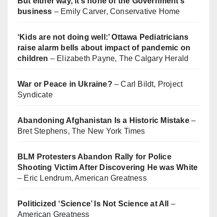
But either way, it’s none of the Government’s
business
– Emily Carver, Conservative Home
‘Kids are not doing well:’ Ottawa Pediatricians
raise alarm bells about impact of pandemic on
children
– Elizabeth Payne, The Calgary Herald
War or Peace in Ukraine?
– Carl Bildt, Project
Syndicate
Abandoning Afghanistan Is a Historic Mistake
–
Bret Stephens, The New York Times
BLM Protesters Abandon Rally for Police
Shooting Victim After Discovering He was White
– Eric Lendrum, American Greatness
Politicized ‘Science’ Is Not Science at All
–
American Greatness