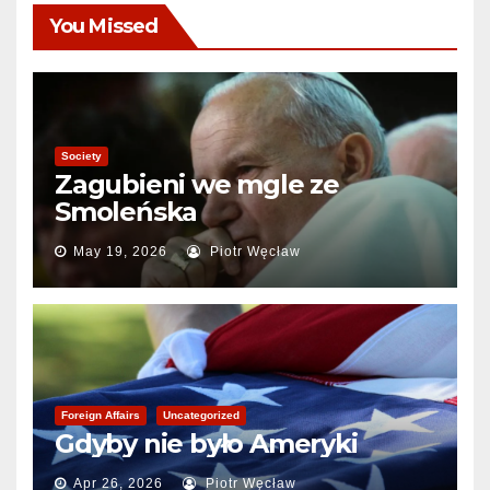
You Missed
Society
Zagubieni we mgle ze
Smoleńska
May 19, 2026
Piotr Węcław
Foreign Affairs
Uncategorized
Gdyby nie było Ameryki
Apr 26, 2026
Piotr Węcław