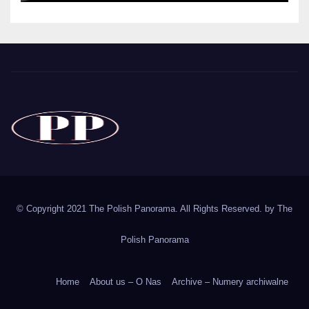
The Polish Panorama
Poland around the world
Polska
© Copyright 2021 The Polish Panorama. All Rights Reserved. by
The
Polish Panorama
Home
About us – O Nas
Archive – Numery archiwalne