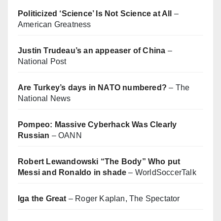
Politicized ‘Science’ Is Not Science at All
–
American Greatness
Justin Trudeau’s an appeaser of China
–
National Post
Are Turkey’s days in NATO numbered?
– The
National News
Pompeo: Massive Cyberhack Was Clearly
Russian
– OANN
Robert Lewandowski “The Body” Who put
Messi and Ronaldo in shade
– WorldSoccerTalk
Iga the Great
– Roger Kaplan, The Spectator