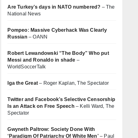
Are Turkey’s days in NATO numbered?
– The
National News
Pompeo: Massive Cyberhack Was Clearly
Russian
– OANN
Robert Lewandowski “The Body” Who put
Messi and Ronaldo in shade
–
WorldSoccerTalk
Iga the Great
– Roger Kaplan, The Spectator
Twitter and Facebook’s Selective Censorship
Is an Attack on Free Speech
– Kelli Ward, The
Spectator
Gwyneth Paltrow: Society Done With
‘Paradigm Of Patriarchy Of White Men’
– Paul