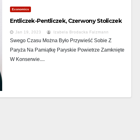
Economics
Entliczek-Pentliczek, Czerwony Stoliczek
Jan 19, 2023
Izabela Brodacka Falzmann
Swego Czasu Można Było Przywieść Sobie Z
Paryża Na Pamiątkę Paryskie Powietrze Zamknięte
W Konserwie....