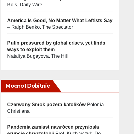
Bois, Daily Wire
America Is Good, No Matter What Leftists Say
– Ralph Benko, The Spectator
Putin pressured by global crises, yet finds
ways to exploit them
Nataliya Bugayova, The Hill
Mocno I Dobitnie
Czerwony Smok pożera katolików
Polonia
Christiana
Pandemia zamiast nawróceń przyniosła
erupcję chrystofobii
Prof. Kucharczyk, Do