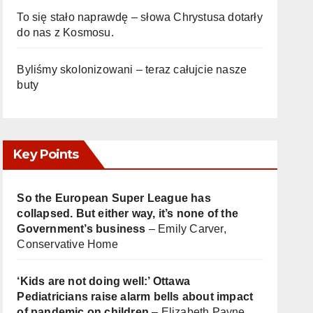
To się stało naprawdę – słowa Chrystusa dotarły
do nas z Kosmosu.
Byliśmy skolonizowani – teraz całujcie nasze
buty
Key Points
So the European Super League has
collapsed. But either way, it’s none of the
Government’s business
– Emily Carver,
Conservative Home
‘Kids are not doing well:’ Ottawa
Pediatricians raise alarm bells about impact
of pandemic on children
– Elizabeth Payne,