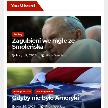
You Missed
Society
Zagubieni we mgle ze
Smoleńska
May 19, 2026
Piotr Węcław
Foreign Affairs
Uncategorized
Gdyby nie było Ameryki
Apr 26, 2026
Piotr Węcław