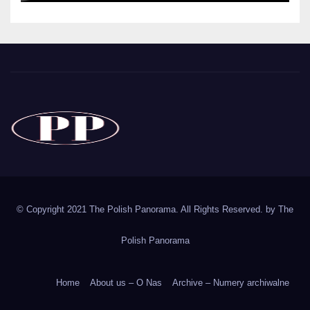
The Polish Panorama
Poland around the world
Polska
© Copyright 2021 The Polish Panorama. All Rights Reserved. by
The
Polish Panorama
Home
About us – O Nas
Archive – Numery archiwalne