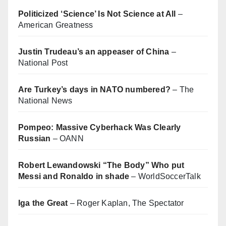
Politicized ‘Science’ Is Not Science at All
–
American Greatness
Justin Trudeau’s an appeaser of China
–
National Post
Are Turkey’s days in NATO numbered?
– The
National News
Pompeo: Massive Cyberhack Was Clearly
Russian
– OANN
Robert Lewandowski “The Body” Who put
Messi and Ronaldo in shade
– WorldSoccerTalk
Iga the Great
– Roger Kaplan, The Spectator