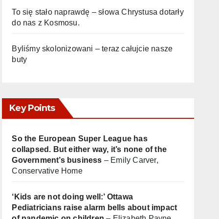
To się stało naprawdę – słowa Chrystusa dotarły
do nas z Kosmosu.
Byliśmy skolonizowani – teraz całujcie nasze
buty
Key Points
So the European Super League has
collapsed. But either way, it’s none of the
Government’s business
– Emily Carver,
Conservative Home
‘Kids are not doing well:’ Ottawa
Pediatricians raise alarm bells about impact
of pandemic on children
– Elizabeth Payne,