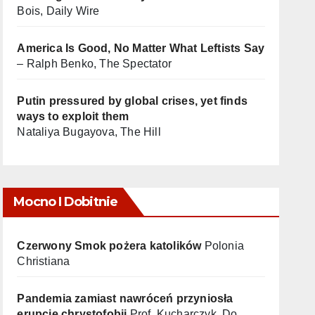
Bois, Daily Wire
America Is Good, No Matter What Leftists Say
– Ralph Benko, The Spectator
Putin pressured by global crises, yet finds
ways to exploit them
Nataliya Bugayova, The Hill
Mocno I Dobitnie
Czerwony Smok pożera katolików
Polonia
Christiana
Pandemia zamiast nawróceń przyniosła
erupcję chrystofobii
Prof. Kucharczyk, Do