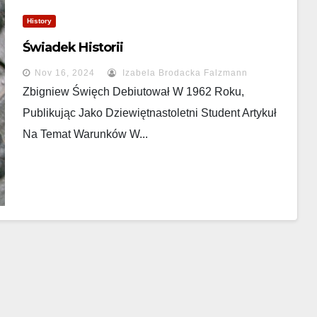
History
Świadek Historii
Nov 16, 2024
Izabela Brodacka Falzmann
Zbigniew Święch Debiutował W 1962 Roku,
Publikując Jako Dziewiętnastoletni Student Artykuł
Na Temat Warunków W...