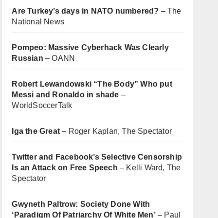
Are Turkey’s days in NATO numbered?
– The
National News
Pompeo: Massive Cyberhack Was Clearly
Russian
– OANN
Robert Lewandowski “The Body” Who put
Messi and Ronaldo in shade
–
WorldSoccerTalk
Iga the Great
– Roger Kaplan, The Spectator
Twitter and Facebook’s Selective Censorship
Is an Attack on Free Speech
– Kelli Ward, The
Spectator
Gwyneth Paltrow: Society Done With
‘Paradigm Of Patriarchy Of White Men’
– Paul