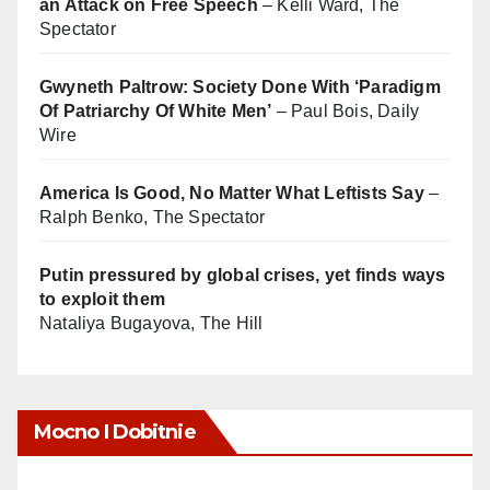
an Attack on Free Speech
– Kelli Ward, The
Spectator
Gwyneth Paltrow: Society Done With ‘Paradigm
Of Patriarchy Of White Men’
– Paul Bois, Daily
Wire
America Is Good, No Matter What Leftists Say
–
Ralph Benko, The Spectator
Putin pressured by global crises, yet finds ways
to exploit them
Nataliya Bugayova, The Hill
Mocno I Dobitnie