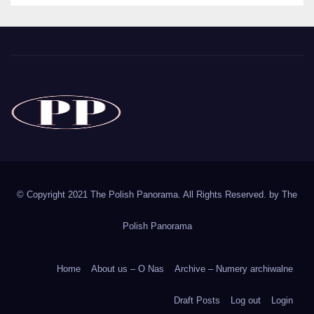
The Polish Panorama
Poland around the world
Polska
© Copyright 2021 The Polish Panorama. All Rights Reserved. by
The
Polish Panorama
Home
About us – O Nas
Archive – Numery archiwalne
Draft Posts
Log out
Login