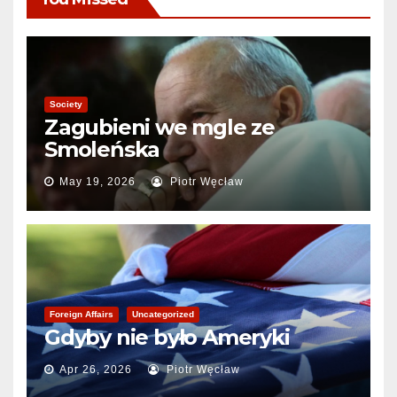
Society
Zagubieni we mgle ze
Smoleńska
May 19, 2026
Piotr Węcław
Foreign Affairs
Uncategorized
Gdyby nie było Ameryki
Apr 26, 2026
Piotr Węcław