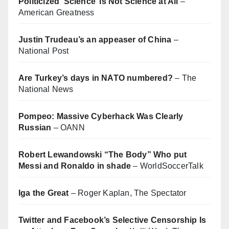
Politicized ‘Science’ Is Not Science at All
–
American Greatness
Justin Trudeau’s an appeaser of China
–
National Post
Are Turkey’s days in NATO numbered?
– The
National News
Pompeo: Massive Cyberhack Was Clearly
Russian
– OANN
Robert Lewandowski “The Body” Who put
Messi and Ronaldo in shade
– WorldSoccerTalk
Iga the Great
– Roger Kaplan, The Spectator
Twitter and Facebook’s Selective Censorship Is