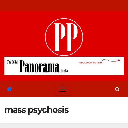
Skip
to
content
mass psychosis