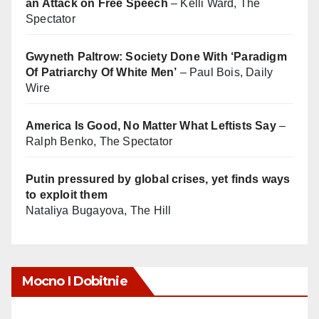
an Attack on Free Speech
– Kelli Ward, The
Spectator
Gwyneth Paltrow: Society Done With ‘Paradigm
Of Patriarchy Of White Men’
– Paul Bois, Daily
Wire
America Is Good, No Matter What Leftists Say
–
Ralph Benko, The Spectator
Putin pressured by global crises, yet finds ways
to exploit them
Nataliya Bugayova, The Hill
Mocno I Dobitnie