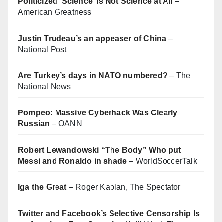
Politicized ‘Science’ Is Not Science at All
–
American Greatness
Justin Trudeau’s an appeaser of China
–
National Post
Are Turkey’s days in NATO numbered?
– The
National News
Pompeo: Massive Cyberhack Was Clearly
Russian
– OANN
Robert Lewandowski “The Body” Who put
Messi and Ronaldo in shade
– WorldSoccerTalk
Iga the Great
– Roger Kaplan, The Spectator
Twitter and Facebook’s Selective Censorship Is