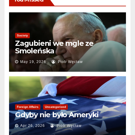
Society
Zagubieni we mgle ze
Smoleńska
May 19, 2026
Piotr Węcław
Foreign Affairs
Uncategorized
Gdyby nie było Ameryki
Apr 26, 2026
Piotr Węcław