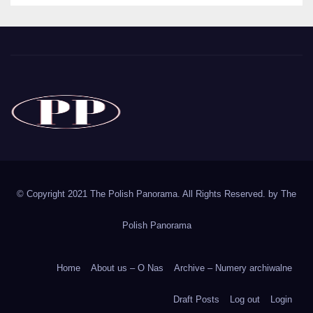
The Polish Panorama
Poland around the world
Polska
© Copyright 2021 The Polish Panorama. All Rights Reserved. by
The
Polish Panorama
Home
About us – O Nas
Archive – Numery archiwalne
Draft Posts
Log out
Login