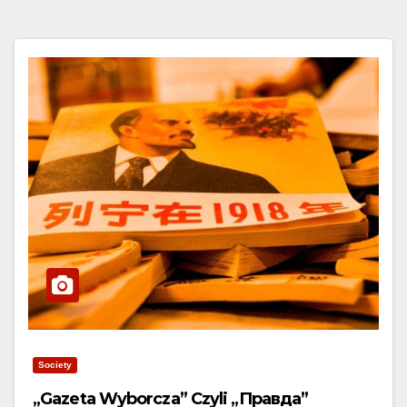
Society
„Gazeta Wyborcza” Czyli „Правда”