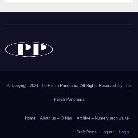
The Polish Panorama
Poland around the world
Polska
© Copyright 2021 The Polish Panorama. All Rights Reserved. by
The
Polish Panorama
Home
About us – O Nas
Archive – Numery archiwalne
Draft Posts
Log out
Login