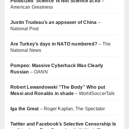
Politicized ‘Science’ Is Not Science at All
–
American Greatness
Justin Trudeau’s an appeaser of China
–
National Post
Are Turkey’s days in NATO numbered?
– The
National News
Pompeo: Massive Cyberhack Was Clearly
Russian
– OANN
Robert Lewandowski “The Body” Who put
Messi and Ronaldo in shade
– WorldSoccerTalk
Iga the Great
– Roger Kaplan, The Spectator
Twitter and Facebook’s Selective Censorship Is