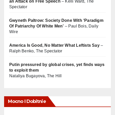
an Attack on Free Speech
– Kelli Ward, The
Spectator
Gwyneth Paltrow: Society Done With ‘Paradigm
Of Patriarchy Of White Men’
– Paul Bois, Daily
Wire
America Is Good, No Matter What Leftists Say
–
Ralph Benko, The Spectator
Putin pressured by global crises, yet finds ways
to exploit them
Nataliya Bugayova, The Hill
Mocno I Dobitnie