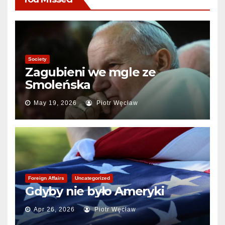
Society
Zagubieni we mgle ze
Smoleńska
May 19, 2026
Piotr Węcław
Foreign Affairs
Uncategorized
Gdyby nie było Ameryki
Apr 26, 2026
Piotr Węcław