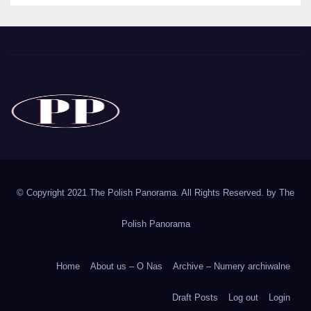
The Polish Panorama
Poland around the world
Polska
© Copyright 2021 The Polish Panorama. All Rights Reserved. by
The
Polish Panorama
Home
About us – O Nas
Archive – Numery archiwalne
Draft Posts
Log out
Login