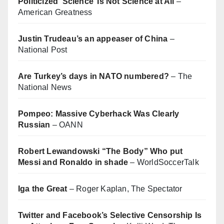
Politicized ‘Science’ Is Not Science at All
–
American Greatness
Justin Trudeau’s an appeaser of China
–
National Post
Are Turkey’s days in NATO numbered?
– The
National News
Pompeo: Massive Cyberhack Was Clearly
Russian
– OANN
Robert Lewandowski “The Body” Who put
Messi and Ronaldo in shade
– WorldSoccerTalk
Iga the Great
– Roger Kaplan, The Spectator
Twitter and Facebook’s Selective Censorship Is