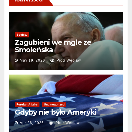
Society
Zagubieni we mgle ze
Smoleńska
May 19, 2026
Piotr Węcław
Foreign Affairs
Uncategorized
Gdyby nie było Ameryki
Apr 26, 2026
Piotr Węcław