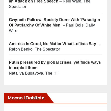
an Attack on Free Speech
– Kelli Ward, The
Spectator
Gwyneth Paltrow: Society Done With ‘Paradigm
Of Patriarchy Of White Men’
– Paul Bois, Daily
Wire
America Is Good, No Matter What Leftists Say
–
Ralph Benko, The Spectator
Putin pressured by global crises, yet finds ways
to exploit them
Nataliya Bugayova, The Hill
Mocno I Dobitnie