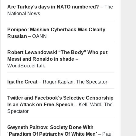
Are Turkey’s days in NATO numbered?
– The
National News
Pompeo: Massive Cyberhack Was Clearly
Russian
– OANN
Robert Lewandowski “The Body” Who put
Messi and Ronaldo in shade
–
WorldSoccerTalk
Iga the Great
– Roger Kaplan, The Spectator
Twitter and Facebook’s Selective Censorship
Is an Attack on Free Speech
– Kelli Ward, The
Spectator
Gwyneth Paltrow: Society Done With
‘Paradigm Of Patriarchy Of White Men’
– Paul