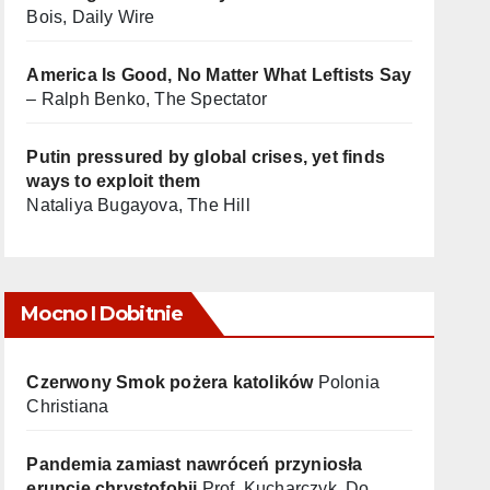
Bois, Daily Wire
America Is Good, No Matter What Leftists Say
– Ralph Benko, The Spectator
Putin pressured by global crises, yet finds
ways to exploit them
Nataliya Bugayova, The Hill
Mocno I Dobitnie
Czerwony Smok pożera katolików
Polonia
Christiana
Pandemia zamiast nawróceń przyniosła
erupcję chrystofobii
Prof. Kucharczyk, Do