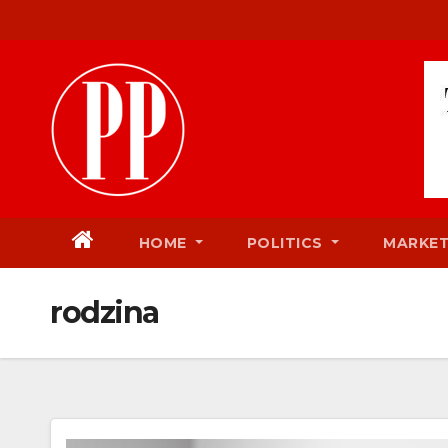
Skip
to
content
HOME
POLITICS
MARKE
rodzina