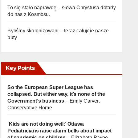
To się stało naprawdę – słowa Chrystusa dotarły
do nas z Kosmosu.
Byliśmy skolonizowani – teraz całujcie nasze
buty
Key Points
So the European Super League has
collapsed. But either way, it’s none of the
Government’s business
– Emily Carver,
Conservative Home
‘Kids are not doing well:’ Ottawa
Pediatricians raise alarm bells about impact
of pandemic on children
– Elizabeth Payne,