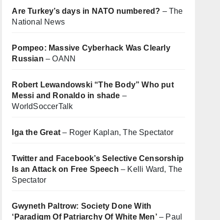
Are Turkey’s days in NATO numbered?
– The
National News
Pompeo: Massive Cyberhack Was Clearly
Russian
– OANN
Robert Lewandowski “The Body” Who put
Messi and Ronaldo in shade
–
WorldSoccerTalk
Iga the Great
– Roger Kaplan, The Spectator
Twitter and Facebook’s Selective Censorship
Is an Attack on Free Speech
– Kelli Ward, The
Spectator
Gwyneth Paltrow: Society Done With
‘Paradigm Of Patriarchy Of White Men’
– Paul