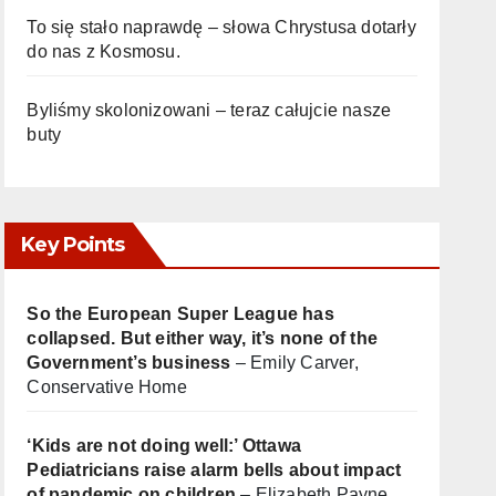
To się stało naprawdę – słowa Chrystusa dotarły
do nas z Kosmosu.
Byliśmy skolonizowani – teraz całujcie nasze
buty
Key Points
So the European Super League has
collapsed. But either way, it’s none of the
Government’s business
– Emily Carver,
Conservative Home
‘Kids are not doing well:’ Ottawa
Pediatricians raise alarm bells about impact
of pandemic on children
– Elizabeth Payne,