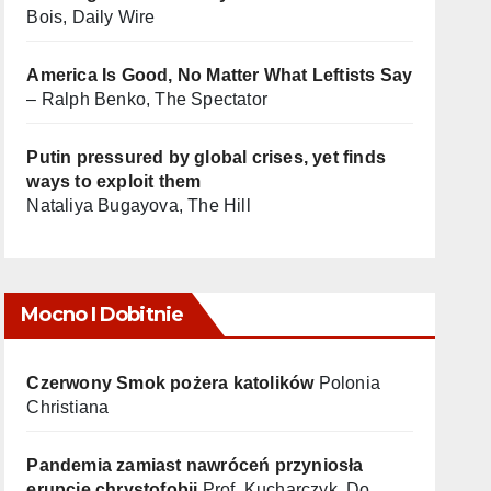
Bois, Daily Wire
America Is Good, No Matter What Leftists Say
– Ralph Benko, The Spectator
Putin pressured by global crises, yet finds
ways to exploit them
Nataliya Bugayova, The Hill
Mocno I Dobitnie
Czerwony Smok pożera katolików
Polonia
Christiana
Pandemia zamiast nawróceń przyniosła
erupcję chrystofobii
Prof. Kucharczyk, Do