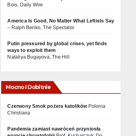
Bois, Daily Wire
America Is Good, No Matter What Leftists Say
– Ralph Benko, The Spectator
Putin pressured by global crises, yet finds
ways to exploit them
Nataliya Bugayova, The Hill
Mocno I Dobitnie
Czerwony Smok pożera katolików
Polonia
Christiana
Pandemia zamiast nawróceń przyniosła
erupcję chrystofobii
Prof. Kucharczyk, Do