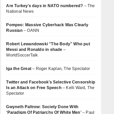
Are Turkey’s days in NATO numbered?
– The
National News
Pompeo: Massive Cyberhack Was Clearly
Russian
– OANN
Robert Lewandowski “The Body” Who put
Messi and Ronaldo in shade
–
WorldSoccerTalk
Iga the Great
– Roger Kaplan, The Spectator
Twitter and Facebook’s Selective Censorship
Is an Attack on Free Speech
– Kelli Ward, The
Spectator
Gwyneth Paltrow: Society Done With
‘Paradigm Of Patriarchy Of White Men’
– Paul