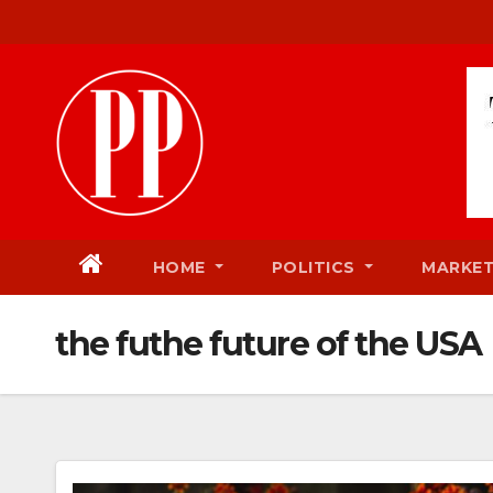
Skip
to
content
HOME
POLITICS
MARKE
the futhe future of the USA