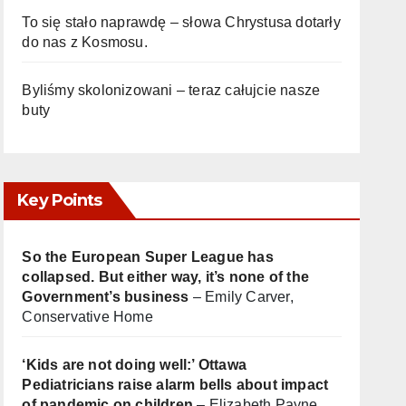
To się stało naprawdę – słowa Chrystusa dotarły
do nas z Kosmosu.
Byliśmy skolonizowani – teraz całujcie nasze
buty
Key Points
So the European Super League has
collapsed. But either way, it’s none of the
Government’s business
– Emily Carver,
Conservative Home
‘Kids are not doing well:’ Ottawa
Pediatricians raise alarm bells about impact
of pandemic on children
– Elizabeth Payne,