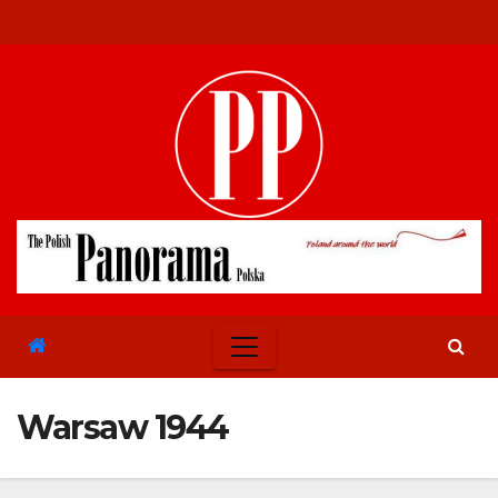
Skip
to
content
Warsaw 1944