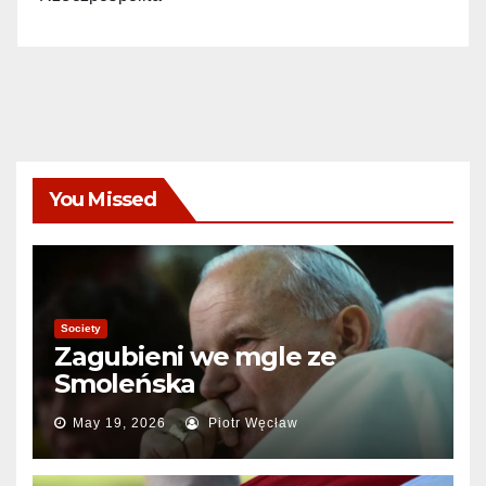
You Missed
Society
Zagubieni we mgle ze
Smoleńska
May 19, 2026
Piotr Węcław