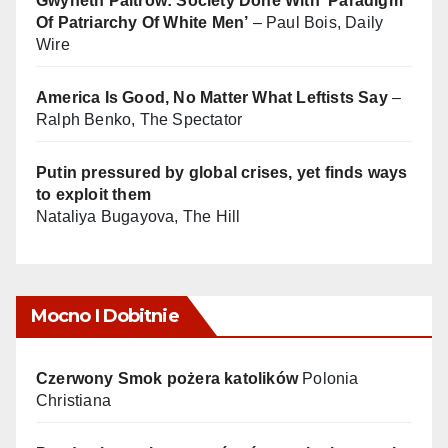
Gwyneth Paltrow: Society Done With ‘Paradigm
Of Patriarchy Of White Men’
– Paul Bois, Daily
Wire
America Is Good, No Matter What Leftists Say
–
Ralph Benko, The Spectator
Putin pressured by global crises, yet finds ways
to exploit them
Nataliya Bugayova, The Hill
Mocno I Dobitnie
Czerwony Smok pożera katolików
Polonia
Christiana