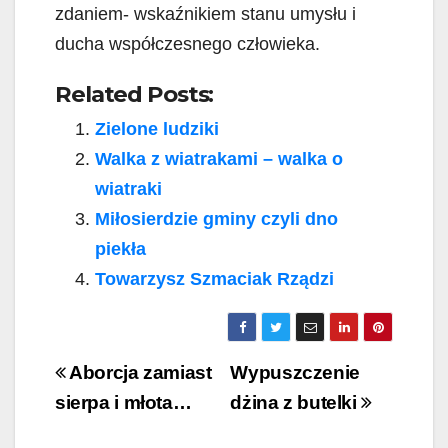
zdaniem- wskaźnikiem stanu umysłu i
ducha współczesnego człowieka.
Related Posts:
Zielone ludziki
Walka z wiatrakami – walka o
wiatraki
Miłosierdzie gminy czyli dno
piekła
Towarzysz Szmaciak Rządzi
Post
Aborcja zamiast
Wypuszczenie
navigation
sierpa i młota…
dżina z butelki