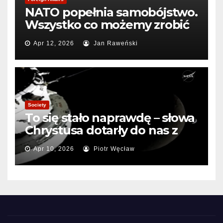
NATO popełnia samobójstwo.
Wszystko co możemy zrobić
to pogrzebać sojusz
Apr 12, 2026
Jan Raweński
Society
To się stało naprawdę – słowa
Chrystusa dotarły do nas z
Kosmosu.
Apr 10, 2026
Piotr Węcław