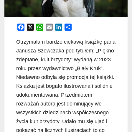
F
X
W
E
L
S
a
h
m
i
h
c
a
a
n
a
Otrzymałam bardzo ciekawą książkę pana
e
t
i
k
r
Janusza Szewczaka pod tytułem: „Piękno
b
s
l
e
e
zdeptane, kult brzydoty” wydaną w 2023
o
A
d
roku przez wydawnictwo „Biały Kruk”.
o
p
I
k
p
n
Niedawno odbyła się promocja tej książki.
Książka jest bogato ilustrowana i solidnie
udokumentowana. Przedmiotem
rozważań autora jest dominujący we
wszystkich dziedzinach współczesnego
życia kult brzydoty. Udało mu się ująć i
pokazać na licznych ilustracjach to co