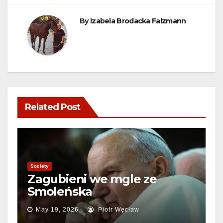
By
Izabela Brodacka Falzmann
Related Post
Society
Zagubieni we mgle ze
Smoleńska
May 19, 2026
Piotr Węcław