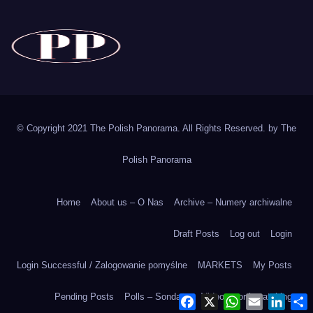
The Polish Panorama
Poland around the world
Polska
© Copyright 2021 The Polish Panorama. All Rights Reserved. by
The
Polish Panorama
Home
About us – O Nas
Archive – Numery archiwalne
Draft Posts
Log out
Login
Login Successful / Zalogowanie pomyślne
MARKETS
My Posts
Pending Posts
Polls – Sondaże
Videos worth watching
F
X
W
E
L
a
h
m
i