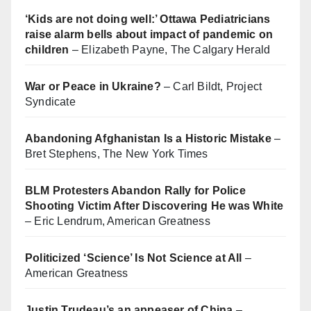
‘Kids are not doing well:’ Ottawa Pediatricians
raise alarm bells about impact of pandemic on
children
– Elizabeth Payne, The Calgary Herald
War or Peace in Ukraine?
– Carl Bildt, Project
Syndicate
Abandoning Afghanistan Is a Historic Mistake
–
Bret Stephens, The New York Times
BLM Protesters Abandon Rally for Police
Shooting Victim After Discovering He was White
– Eric Lendrum, American Greatness
Politicized ‘Science’ Is Not Science at All
–
American Greatness
Justin Trudeau’s an appeaser of China
–