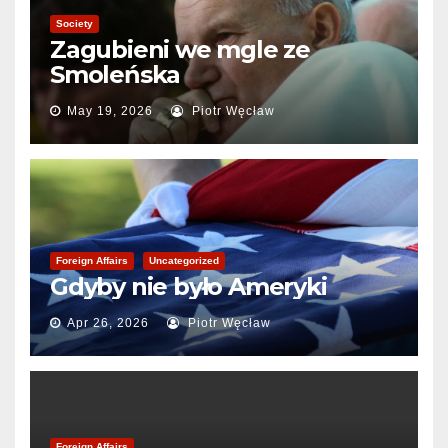
Society
Zagubieni we mgle ze
Smoleńska
May 19, 2026
Piotr Węcław
Foreign Affairs
Uncategorized
Gdyby nie było Ameryki
Apr 26, 2026
Piotr Węcław
Foreign Affairs