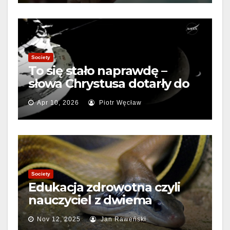
Society
To się stało naprawdę –
słowa Chrystusa dotarły do
nas z Kosmosu.
Apr 10, 2026
Piotr Węcław
Society
Edukacja zdrowotna czyli
nauczyciel z dwiema
głowami
Nov 12, 2025
Jan Raweński