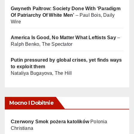
Gwyneth Paltrow: Society Done With ‘Paradigm
Of Patriarchy Of White Men’
– Paul Bois, Daily
Wire
America Is Good, No Matter What Leftists Say
–
Ralph Benko, The Spectator
Putin pressured by global crises, yet finds ways
to exploit them
Nataliya Bugayova, The Hill
Mocno I Dobitnie
Czerwony Smok pożera katolików
Polonia
Christiana