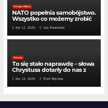
Foreign Affairs
NATO popełnia samobójstwo.
Wszystko co możemy zrobić
to pogrzebać sojusz
Apr 12, 2026
Jan Raweński
Society
To się stało naprawdę – słowa
Chrystusa dotarły do nas z
Kosmosu.
Apr 10, 2026
Piotr Węcław