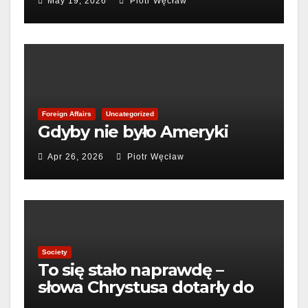
May 19, 2026
Piotr Węcław
Foreign Affairs
Uncategorized
Gdyby nie było Ameryki
Apr 26, 2026
Piotr Węcław
Society
To się stało naprawdę –
słowa Chrystusa dotarły do
nas z Kosmosu.