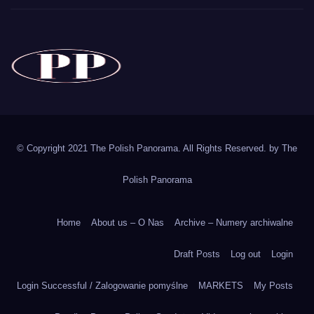
The Polish Panorama
Poland around the world
Polska
© Copyright 2021 The Polish Panorama. All Rights Reserved. by
The
Polish Panorama
Home
About us – O Nas
Archive – Numery archiwalne
Draft Posts
Log out
Login
Login Successful / Zalogowanie pomyślne
MARKETS
My Posts