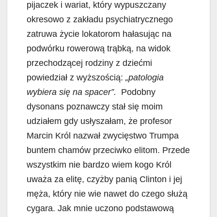
pijaczek i wariat, który wypuszczany
o
A
d
okresowo z zakładu psychiatrycznego
o
p
I
k
p
n
zatruwa życie lokatorom hałasując na
podwórku rowerową trąbką, na widok
przechodzącej rodziny z dziećmi
powiedział z wyższością:
„patologia
wybiera się na spacer”.
Podobny
dysonans poznawczy stał się moim
udziałem gdy usłyszałam, że profesor
Marcin Król nazwał zwycięstwo Trumpa
buntem chamów przeciwko elitom. Przede
wszystkim nie bardzo wiem kogo Król
uważa za elitę, czyżby panią Clinton i jej
męża, który nie wie nawet do czego służą
cygara. Jak mnie uczono podstawową