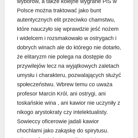
wyborów, a także kolejne wygrane PiS w
Polsce można traktować jako bunt
autentycznych elit przeciwko chamstwu,
które nauczyło się wprawdzie jeść nożem
i widelcem i rozsmakowało w ostrygach i
dobrych winach ale do którego nie dotarło,
że elitaryzm nie polega na dostępie do
przywilejów lecz na wyjątkowych zaletach
umysłu i charakteru, pozwalających służyć
społeczeństwu. Wbrew temu co uważa
profesor Marcin Król, ani ostrygi, ani
toskańskie wina , ani kawior nie uczyniły z
nikogo arystokraty czy intelektualisty.
Sowieccy oficerowie jadali kawior
chochlami jako zakąskę do spirytusu.