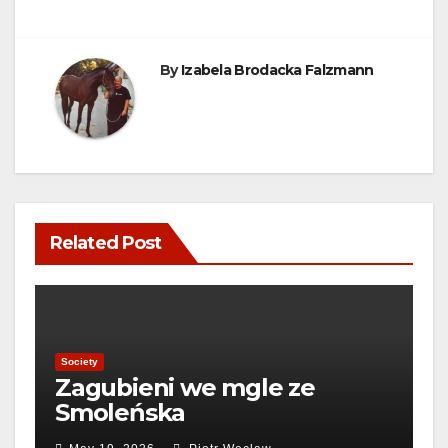
By
Izabela Brodacka Falzmann
Related Post
Society
Zagubieni we mgle ze
Smoleńska