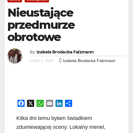
Nieustające
przedmurze
obrotowe
By
Izabela Brodacka Falzmann
Izabela Brodacka Falzmann
NOV 2, 2025
F
X
W
E
L
S
a
h
m
i
h
c
a
a
n
a
Kilka dni temu byłam świadkiem
e
t
i
k
r
zdumiewającej sceny. Lokalny menel,
b
s
l
e
e