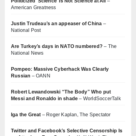
Politicized ‘Science’ Is Not Science at All
–
American Greatness
Justin Trudeau’s an appeaser of China
–
National Post
Are Turkey’s days in NATO numbered?
– The
National News
Pompeo: Massive Cyberhack Was Clearly
Russian
– OANN
Robert Lewandowski “The Body” Who put
Messi and Ronaldo in shade
– WorldSoccerTalk
Iga the Great
– Roger Kaplan, The Spectator
Twitter and Facebook’s Selective Censorship Is