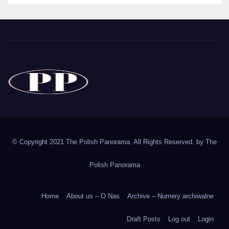
The Polish Panorama
Poland around the world
Polska
© Copyright 2021 The Polish Panorama. All Rights Reserved. by
The
Polish Panorama
Home
About us – O Nas
Archive – Numery archiwalne
Draft Posts
Log out
Login