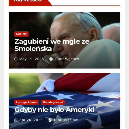
Society
Zagubieni we mgle ze
Smoleńska
May 19, 2026
Piotr Węcław
Foreign Affairs
Uncategorized
Gdyby nie było Ameryki
Apr 26, 2026
Piotr Węcław