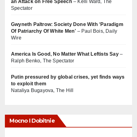
an Attack on Free Speech
– Kelli Ward, The
Spectator
Gwyneth Paltrow: Society Done With ‘Paradigm
Of Patriarchy Of White Men’
– Paul Bois, Daily
Wire
America Is Good, No Matter What Leftists Say
–
Ralph Benko, The Spectator
Putin pressured by global crises, yet finds ways
to exploit them
Nataliya Bugayova, The Hill
Mocno I Dobitnie