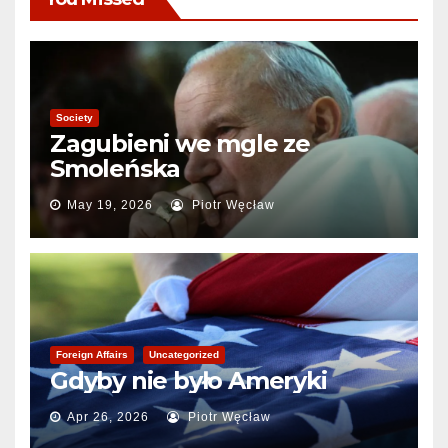
Society
Zagubieni we mgle ze
Smoleńska
May 19, 2026
Piotr Węcław
Foreign Affairs
Uncategorized
Gdyby nie było Ameryki
Apr 26, 2026
Piotr Węcław