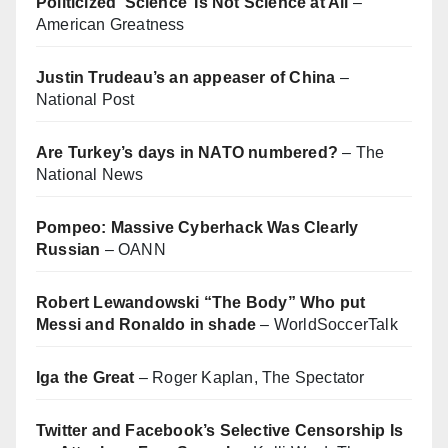
Politicized ‘Science’ Is Not Science at All
–
American Greatness
Justin Trudeau’s an appeaser of China
–
National Post
Are Turkey’s days in NATO numbered?
– The
National News
Pompeo: Massive Cyberhack Was Clearly
Russian
– OANN
Robert Lewandowski “The Body” Who put
Messi and Ronaldo in shade
– WorldSoccerTalk
Iga the Great
– Roger Kaplan, The Spectator
Twitter and Facebook’s Selective Censorship Is