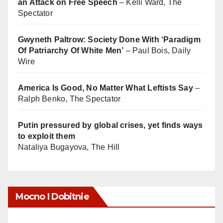
an Attack on Free Speech
– Kelli Ward, The
Spectator
Gwyneth Paltrow: Society Done With ‘Paradigm
Of Patriarchy Of White Men’
– Paul Bois, Daily
Wire
America Is Good, No Matter What Leftists Say
–
Ralph Benko, The Spectator
Putin pressured by global crises, yet finds ways
to exploit them
Nataliya Bugayova, The Hill
Mocno I Dobitnie