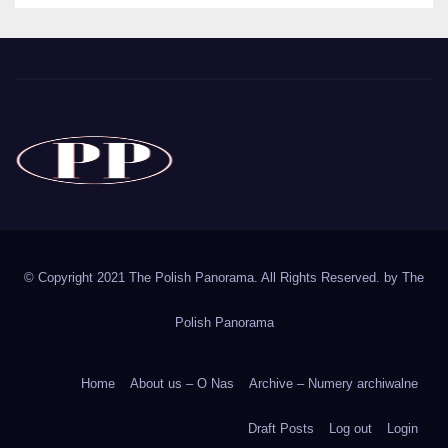
The Polish Panorama
Poland around the world
Polska
© Copyright 2021 The Polish Panorama. All Rights Reserved. by
The
Polish Panorama
Home
About us – O Nas
Archive – Numery archiwalne
Draft Posts
Log out
Login