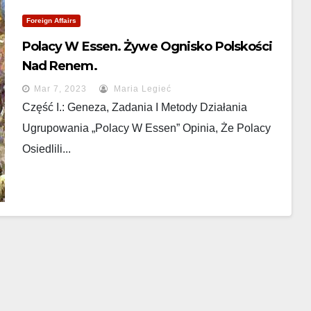
Foreign Affairs
Polacy W Essen. Żywe Ognisko Polskości
Nad Renem.
Mar 7, 2023
Maria Legieć
Część I.: Geneza, Zadania I Metody Działania
Ugrupowania „Polacy W Essen” Opinia, Że Polacy
Osiedlili...