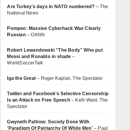
Are Turkey’s days in NATO numbered?
– The
National News
Pompeo: Massive Cyberhack Was Clearly
Russian
– OANN
Robert Lewandowski “The Body” Who put
Messi and Ronaldo in shade
–
WorldSoccerTalk
Iga the Great
– Roger Kaplan, The Spectator
Twitter and Facebook’s Selective Censorship
Is an Attack on Free Speech
– Kelli Ward, The
Spectator
Gwyneth Paltrow: Society Done With
‘Paradigm Of Patriarchy Of White Men’
– Paul