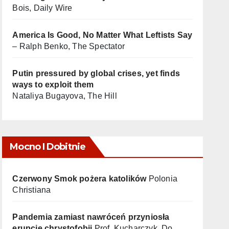
Bois, Daily Wire
America Is Good, No Matter What Leftists Say
– Ralph Benko, The Spectator
Putin pressured by global crises, yet finds
ways to exploit them
Nataliya Bugayova, The Hill
Mocno I Dobitnie
Czerwony Smok pożera katolików
Polonia
Christiana
Pandemia zamiast nawróceń przyniosła
erupcję chrystofobii
Prof. Kucharczyk, Do