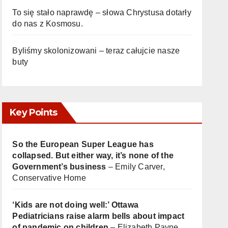
To się stało naprawdę – słowa Chrystusa dotarły
do nas z Kosmosu.
Byliśmy skolonizowani – teraz całujcie nasze
buty
Key Points
So the European Super League has
collapsed. But either way, it’s none of the
Government’s business
– Emily Carver,
Conservative Home
‘Kids are not doing well:’ Ottawa
Pediatricians raise alarm bells about impact
of pandemic on children
– Elizabeth Payne,