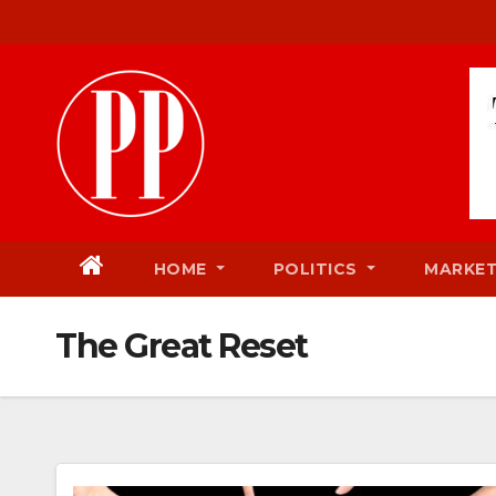
Skip
to
content
HOME
POLITICS
MARKE
The Great Reset