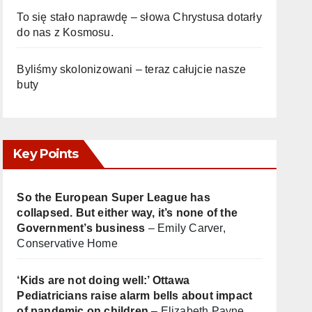
To się stało naprawdę – słowa Chrystusa dotarły
do nas z Kosmosu.
Byliśmy skolonizowani – teraz całujcie nasze
buty
Key Points
So the European Super League has
collapsed. But either way, it’s none of the
Government’s business
– Emily Carver,
Conservative Home
‘Kids are not doing well:’ Ottawa
Pediatricians raise alarm bells about impact
of pandemic on children
– Elizabeth Payne,