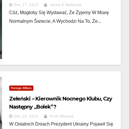
Dec 27, 2022
Jacek K Matysiak
Cóż, Mogłoby Się Wydawać, Że Żyjemy W Miarę
Normalnym Świecie, A Wychodzi Na To, Że...
Foreign Affairs
Zełeński – Kierownik Nocnego Klubu, Czy
Następny „Bolek”?
Dec 22, 2022
Piotr Węcław
W Ostatnich Dniach Prezydent Ukrainy Pojawił Się