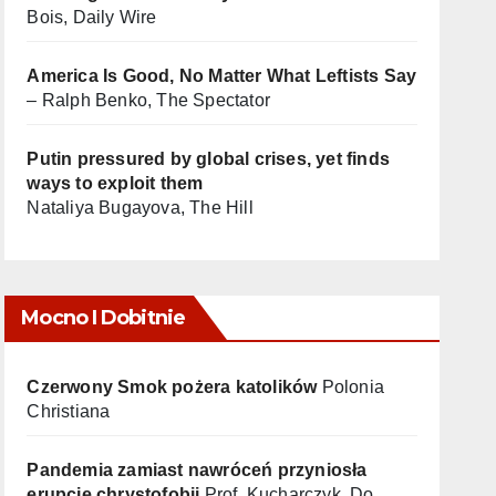
Bois, Daily Wire
America Is Good, No Matter What Leftists Say
– Ralph Benko, The Spectator
Putin pressured by global crises, yet finds
ways to exploit them
Nataliya Bugayova, The Hill
Mocno I Dobitnie
Czerwony Smok pożera katolików
Polonia
Christiana
Pandemia zamiast nawróceń przyniosła
erupcję chrystofobii
Prof. Kucharczyk, Do