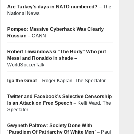
Are Turkey’s days in NATO numbered?
– The
National News
Pompeo: Massive Cyberhack Was Clearly
Russian
– OANN
Robert Lewandowski “The Body” Who put
Messi and Ronaldo in shade
–
WorldSoccerTalk
Iga the Great
– Roger Kaplan, The Spectator
Twitter and Facebook’s Selective Censorship
Is an Attack on Free Speech
– Kelli Ward, The
Spectator
Gwyneth Paltrow: Society Done With
‘Paradigm Of Patriarchy Of White Men’
– Paul