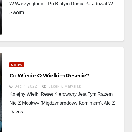
W Waszyngtonie. Po Białym Domu Paradował W
Swoim...
Society
Co Wiecie O Wielkim Resecie?
Dec 7, 2022
Jacek K Matysiak
Kolejny Wielki Reset Kierowany Jest Tym Razem
Nie Z Moskwy (międzynarodowy Komintern), Ale Z
Davos....