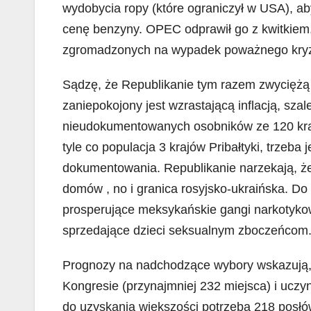
wydobycia ropy (które ograniczył w USA), a
cenę benzyny. OPEC odprawił go z kwitkiem,
zgromadzonych na wypadek poważnego kry
Sądzę, że Republikanie tym razem zwyciężą 
zaniepokojony jest wzrastającą inflacją, sz
nieudokumentowanych osobników ze 120 krajó
tyle co populacja 3 krajów Pribałtyki, trzeba
dokumentowania. Republikanie narzekają, że
domów , no i granica rosyjsko-ukraińska. D
prosperujące meksykańskie gangi narkotykowe
sprzedające dzieci seksualnym zboczeńcom. 
Prognozy na nadchodzące wybory wskazują,
Kongresie (przynajmniej 232 miejsca) i uczy
do uzyskania większości potrzeba 218 posł