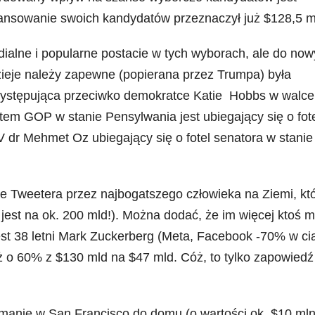
lansowanie swoich kandydatów przeznaczył już $128,5 m
dialne i popularne postacie w tych wyborach, ale do no
zieje należy zapewne (popierana przez Trumpa) była
 występująca przeciwko demokratce Katie Hobbs w walce
tem GOP w stanie Pensylwania jest ubiegający się o fot
 dr Mehmet Oz ubiegający się o fotel senatora w stanie
e Tweetera przez najbogatszego człowieka na Ziemi, kt
jest na ok. 200 mld!). Można dodać, że im więcej ktoś 
est 38 letni Mark Zuckerberg (Meta, Facebook -70% w ci
aż o 60% z $130 mld na $47 mld. Cóż, to tylko zapowiedź
anie w San Francisco do domu (o wartości ok. $10 mln