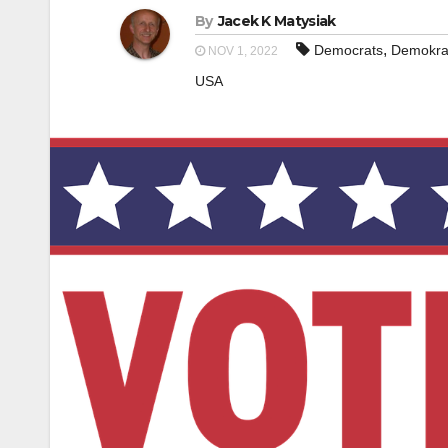
By
Jacek K Matysiak
,
Democrats
Demokra
NOV 1, 2022
USA