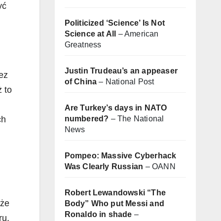
yć
Politicized ‘Science’ Is Not
Science at All
– American
Greatness
Justin Trudeau’s an appeaser
ez
of China
– National Post
 to
Are Turkey’s days in NATO
ch
numbered?
– The National
News
Pompeo: Massive Cyberhack
Was Clearly Russian
– OANN
Robert Lewandowski “The
 że
Body” Who put Messi and
Ronaldo in shade
–
ru,