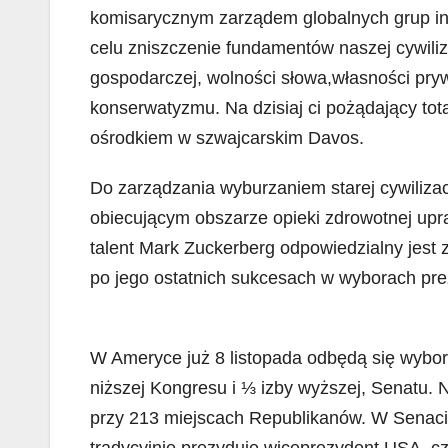
komisarycznym zarządem globalnych grup in
celu zniszczenie fundamentów naszej cywiliza
gospodarczej, wolności słowa,własności pryw
konserwatyzmu. Na dzisiaj ci pożądający tot
ośrodkiem w szwajcarskim Davos.
Do zarządzania wyburzaniem starej cywilizacj
obiecującym obszarze opieki zdrowotnej upra
talent Mark Zuckerberg odpowiedzialny jes
po jego ostatnich sukcesach w
W Ameryce już 8 listopada odbędą się wybory
niższej Kongresu i ⅓ izby wyższej, Senatu.
przy 213 miejscach Republikanów. W Senacie
tradycyjnie prezyduje wiceprezydent USA, c