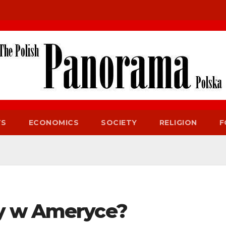
TS
ECONOMICS
SOCIETY
RELIGION
F
y w Ameryce?