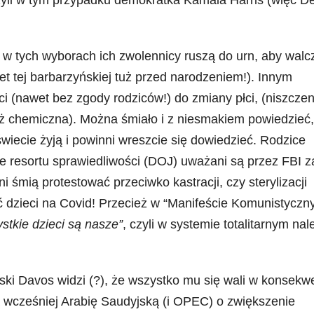
 w tych wyborach ich zwolennicy ruszą do urn, aby walc
et tej barbarzyńskiej tuż przed narodzeniem!). Innym
 (nawet bez zgody rodziców!) do zmiany płci, (niszczen
eż chemiczna). Można śmiało i z niesmakiem powiedzieć,
wiecie żyją i powinni wreszcie się dowiedzieć. Rodzice
ie resortu sprawiedliwości (DOJ) uważani są przez FBI z
 śmią protestować przeciwko kastracji, czy sterylizacji
ć dzieci na Covid! Przecież w “Manifeście Komunistyczn
stkie dzieci są nasze”
, czyli w systemie totalitarnym nal
ski Davos widzi (?), że wszystko mu się wali w konsekwe
ą wcześniej Arabię Saudyjską (i OPEC) o zwiększenie