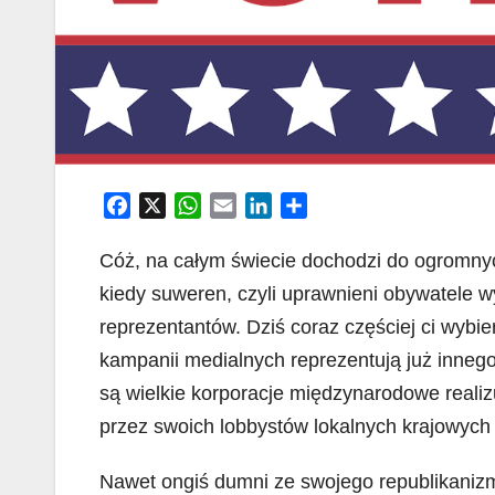
F
X
W
E
L
S
a
h
m
i
h
c
a
a
n
a
Cóż, na całym świecie dochodzi do ogromnych
e
t
i
k
r
kiedy suweren, czyli uprawnieni obywatele 
b
s
l
e
e
reprezentantów. Dziś coraz częściej ci wybi
o
A
d
kampanii medialnych reprezentują już inne
o
p
I
k
p
n
są wielkie korporacje międzynarodowe real
przez swoich lobbystów lokalnych krajowych 
Nawet ongiś dumni ze swojego republikaniz