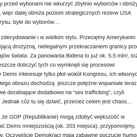
by przed wyborami nie wkurzyć zbytnio wyborców i obniż
 więc dalej obniża poziom strategicznych rezerw USA
zysu, byle do wyborów…
zdecydowanie i w wielkim stylu. Przeciętny Amerykanin
alejącą drożyzną, nielegalnym przekraczaniem granicy prz
w świata. Za panowania Bidena to już ok. 5,5 mln!, toż
 jeszcze doliczyć tych co wymknęli się procesowi
 Dems interesuje tylko płot wokół Kongresu, ich własny
o tego obrazu dochodzą jeszcze potężne wspaniale teraz
 dorabiające dodatkowo na “sex trafficking”, czyli
Jednak cóż tu się dziwić, przecież celem jest chaos…
 że GOP (Republikanie) mogą zdobyć większość w
nić Dems mniejszością (ok. 203 miejsca), przypomnijmy,
ów. Oczywiście Demokraci mają zabawne poczucie humo