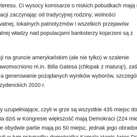
teresu. Ci wysocy komisarze o niskich pobudkach mają
cji zaczynając od tradycyjnej rodziny, wolności
atnej, lokalnych patriotyzmów i wszelkich przejawów
alnej władzy nad populacjami banksterzy kojarzeni są z
i na gruncie amerykańskim (ale nie tylko) w szalenie
womocniono m.in. Billa Gatesa (chłopak z maturą!), zaś
t za generowanie pożądanych wyników wyborów, szczegó
 wyborach prezydenckich 2020 r.
 uzupełniające, czyli w grze są wszystkie 435 miejsc do
 Na dziś w Kongresie większość mają Demokraci (224 mie
 obydwie partie mają po 50 miejsc, jednak jego obrad
zyli w tym przypadku demokratka Kamala Harris (więc 