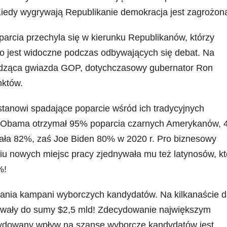
iedy wygrywają Republikanie demokracja jest zagrożon
arcia przechyla się w kierunku Republikanów, którzy
o jest widoczne podczas odbywających się debat. Na
hodząca gwiazda GOP, dotychczasowy gubernator Ron
nktów.
anowi spadające poparcie wśród ich tradycyjnych
r. Obama otrzymał 95% poparcia czarnych Amerykanów, 4
ymała 82%, zaś Joe Biden 80% w 2020 r. Pro biznesowy
iu nowych miejsc pracy zjednywała mu też latynosów, kt
%!
owania kampani wyborczych kandydatów. Na kilkanaście d
wały do sumy $2,5 mld! Zdecydowanie największym
ydowany wpływ na szanse wyborcze kandydatów jest