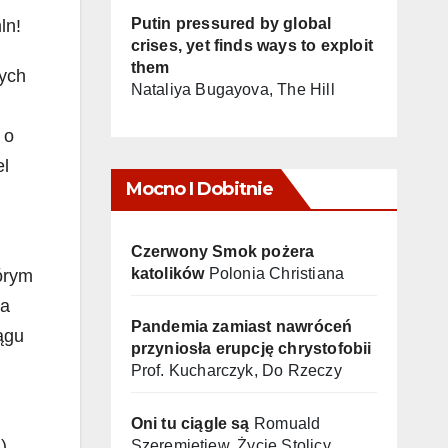
Putin pressured by global
ln!
crises, yet finds ways to exploit
them
wych
Nataliya Bugayova, The Hill
 o
el
Mocno I Dobitnie
Czerwony Smok pożera
katolików
Polonia Christiana
órym
ma
Pandemia zamiast nawróceń
ągu
przyniosła erupcję chrystofobii
Prof. Kucharczyk, Do Rzeczy
Oni tu ciągle są
Romuald
)
Szeremietiew, Życie Stolicy