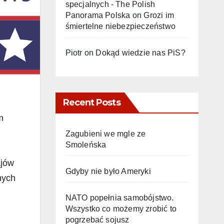
specjalnych - The Polish
Panorama Polska
on
Grozi im
śmiertelne niebezpieczeństwo
Piotr
on
Dokąd wiedzie nas PiS?
Recent Posts
m
Zagubieni we mgle ze
Smoleńska
ajów
Gdyby nie było Ameryki
nych
NATO popełnia samobójstwo.
Wszystko co możemy zrobić to
pogrzebać sojusz