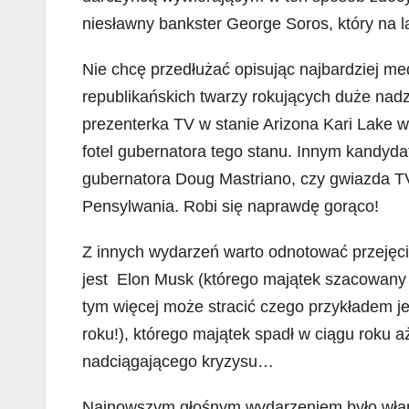
niesławny bankster George Soros, który na 
Nie chcę przedłużać opisując najbardziej me
republikańskich twarzy rokujących duże nad
prezenterka TV w stanie Arizona Kari Lake
fotel gubernatora tego stanu. Innym kandyda
gubernatora Doug Mastriano, czy gwiazda TV
Pensylwania. Robi się naprawdę gorąco!
Z innych wydarzeń warto odnotować przejęci
jest Elon Musk (którego majątek szacowany 
tym więcej może stracić czego przykładem j
roku!), którego majątek spadł w ciągu roku 
nadciągającego kryzysu…
Najnowszym głośnym wydarzeniem było włam