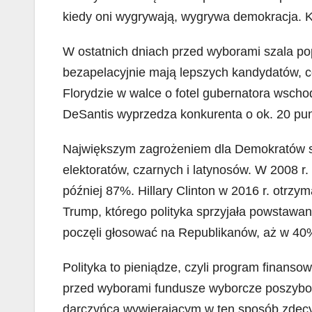
kiedy oni wygrywają, wygrywa demokracja. K
W ostatnich dniach przed wyborami szala pop
bezapelacyjnie mają lepszych kandydatów, c
Florydzie w walce o fotel gubernatora wsc
DeSantis wyprzedza konkurenta o ok. 20 pu
Największym zagrożeniem dla Demokratów st
elektoratów, czarnych i latynosów. W 2008 
później 87%. Hillary Clinton w 2016 r. otrz
Trump, którego polityka sprzyjała powstawan
poczęli głosować na Republikanów, aż w 40
Polityka to pieniądze, czyli program finans
przed wyborami fundusze wyborcze poszybo
darczyńcą wywierającym w ten sposób zdec