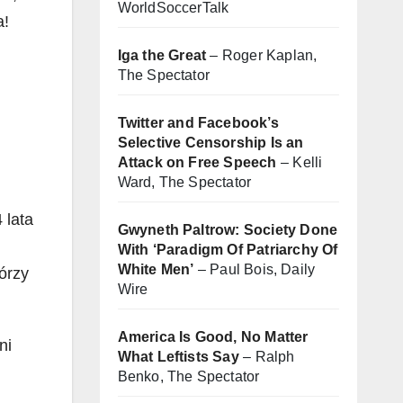
WorldSoccerTalk
a!
Iga the Great
– Roger Kaplan,
The Spectator
Twitter and Facebook’s
Selective Censorship Is an
Attack on Free Speech
– Kelli
Ward, The Spectator
 lata
Gwyneth Paltrow: Society Done
With ‘Paradigm Of Patriarchy Of
White Men’
– Paul Bois, Daily
órzy
Wire
America Is Good, No Matter
ni
What Leftists Say
– Ralph
Benko, The Spectator