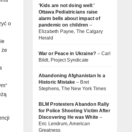
‘Kids are not doing well:’
Ottawa Pediatricians raise
alarm bells about impact of
zyć o
pandemic on children
–
Elizabeth Payne, The Calgary
Herald
ie
 że
War or Peace in Ukraine?
– Carl
Bildt, Project Syndicate
a
Abandoning Afghanistan Is a
Historic Mistake
– Bret
ym”
Stephens, The New York Times
eżą
BLM Protesters Abandon Rally
for Police Shooting Victim After
Discovering He was White
–
ncji
Eric Lendrum, American
Greatness