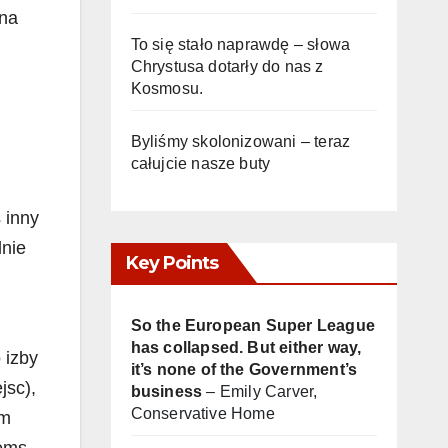
 na
To się stało naprawdę – słowa
Chrystusa dotarły do nas z
Kosmosu.
Byliśmy skolonizowani – teraz
całujcie nasze buty
 inny
lnie
Key Points
So the European Super League
has collapsed. But either way,
 izby
it’s none of the Government’s
jsc),
business
– Emily Carver,
Conservative Home
om
Dems