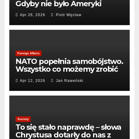
Gdyby nie było Ameryki
Apr 26, 2026
Piotr Węcław
Foreign Affairs
NATO popełnia samobójstwo.
Wszystko co możemy zrobić
to pogrzebać sojusz
Apr 12, 2026
Jan Raweński
Society
To się stało naprawdę – słowa
Chrystusa dotarły do nas z