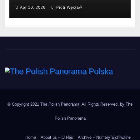
Kosmosu.
Apr 10, 2026
Piotr Węcław
The Polish Panorama
Poland around the world
Polska
© Copyright 2021 The Polish Panorama. All Rights Reserved. by
The
Polish Panorama
Home
About us – O Nas
Archive – Numery archiwalne