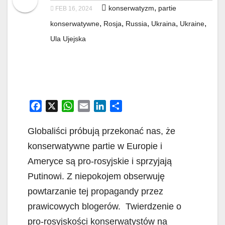
,
konserwatyzm
partie
FEB 16, 2024
,
,
,
,
,
konserwatywne
Rosja
Russia
Ukraina
Ukraine
Ula Ujejska
F
X
W
E
L
S
a
h
m
i
h
c
a
a
n
a
Globaliści próbują przekonać nas, że
e
t
i
k
r
konserwatywne partie w Europie i
b
s
l
e
e
Ameryce są pro-rosyjskie i sprzyjają
o
A
d
Putinowi. Z niepokojem obserwuję
o
p
I
k
p
n
powtarzanie tej propagandy przez
prawicowych blogerów. Twierdzenie o
pro-rosyjskości konserwatystów na