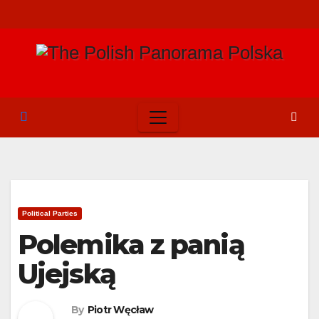
Skip
to
content
Political Parties
Polemika z panią
Ujejską
By
Piotr Węcław