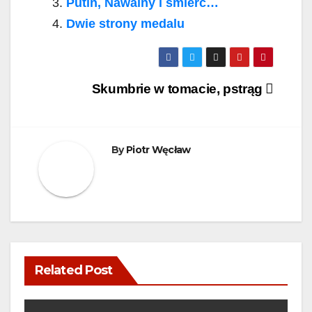
Putin, Nawalny i śmierć…
Dwie strony medalu
Post
Skumbrie w tomacie, pstrąg
navigation
By
Piotr Węcław
Related Post