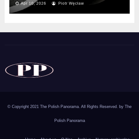
Apr 10, 2026
Piotr Węcław
The Polish Panorama
Poland around the world
Polska
© Copyright 2021 The Polish Panorama. All Rights Reserved. by
The
Polish Panorama