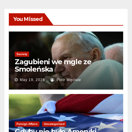
You Missed
Society
Zagubieni we mgle ze
Smoleńska
May 19, 2026
Piotr Węcław
Foreign Affairs
Uncategorized
Gdyby nie było Ameryki