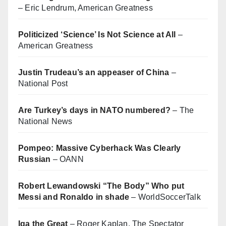
– Eric Lendrum, American Greatness
Politicized ‘Science’ Is Not Science at All
–
American Greatness
Justin Trudeau’s an appeaser of China
–
National Post
Are Turkey’s days in NATO numbered?
– The
National News
Pompeo: Massive Cyberhack Was Clearly
Russian
– OANN
Robert Lewandowski “The Body” Who put
Messi and Ronaldo in shade
– WorldSoccerTalk
Iga the Great
– Roger Kaplan, The Spectator