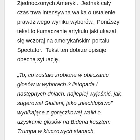
Zjednoczonych Ameryki. Jednak cały
o
A
d
czas trwa intensywna walka o ustalenie
o
p
I
k
p
n
prawdziwego wyniku wyborów. Poniższy
tekst to tłumaczenie artykułu jaki ukazał
się wczoraj na amerykańskim portalu
Spectator. Tekst ten dobrze opisuje
obecną sytuację.
„To, co zostało zrobione w obliczaniu
głosów w wyborach 3 listopada i
następnych dniach, najlepiej wyjaśnić, jak
sugerował Giuliani, jako „niechlujstwo”
wynikające z gorączkowej walki o
uzyskanie głosów na Bidena kosztem
Trumpa w kluczowych stanach.