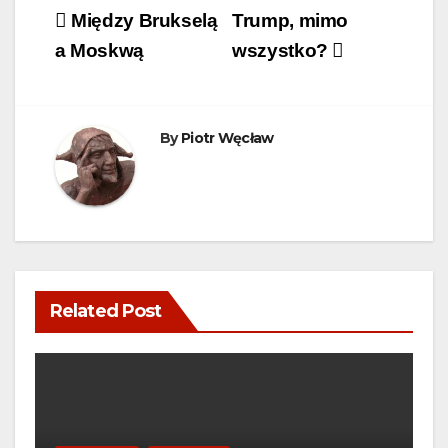
Post
Między Brukselą
Trump, mimo
navigation
a Moskwą
wszystko?
By
Piotr Węcław
Related Post