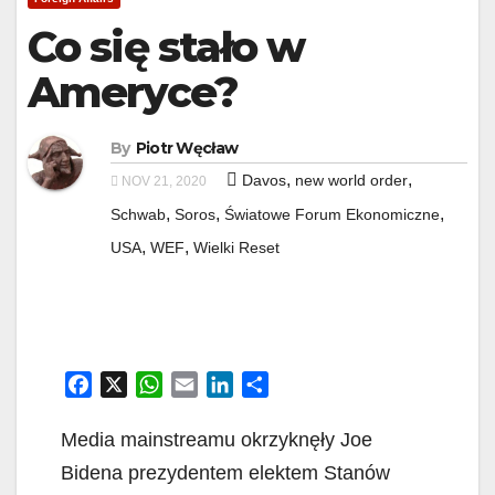
Co się stało w
Ameryce?
By
Piotr Węcław
,
,
Davos
new world order
NOV 21, 2020
,
,
,
Schwab
Soros
Światowe Forum Ekonomiczne
,
,
USA
WEF
Wielki Reset
F
X
W
E
L
S
a
h
m
i
h
c
a
a
n
a
Media mainstreamu okrzyknęły Joe
e
t
i
k
r
Bidena prezydentem elektem Stanów
b
s
l
e
e