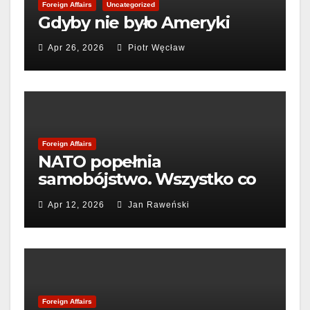
Foreign Affairs
Uncategorized
Gdyby nie było Ameryki
Apr 26, 2026
Piotr Węcław
Foreign Affairs
NATO popełnia
samobójstwo. Wszystko co
możemy zrobić to
Apr 12, 2026
Jan Raweński
pogrzebać sojusz
Foreign Affairs