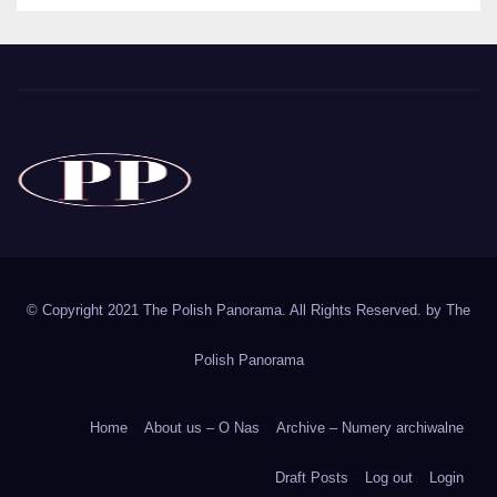
The Polish Panorama
Poland around the world
Polska
© Copyright 2021 The Polish Panorama. All Rights Reserved. by
The
Polish Panorama
Home
About us – O Nas
Archive – Numery archiwalne
Draft Posts
Log out
Login