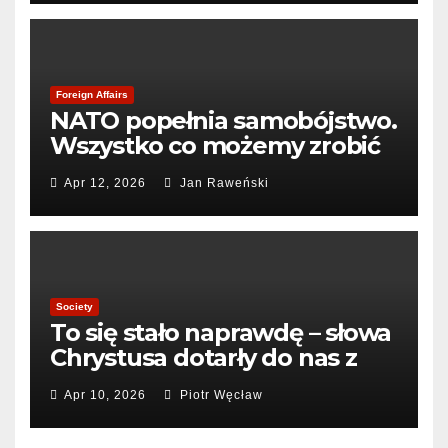
Foreign Affairs
NATO popełnia samobójstwo.
Wszystko co możemy zrobić
to pogrzebać sojusz
Apr 12, 2026
Jan Raweński
Society
To się stało naprawdę – słowa
Chrystusa dotarły do nas z
Kosmosu.
Apr 10, 2026
Piotr Węcław