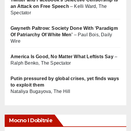
an Attack on Free Speech
– Kelli Ward, The
Spectator
Gwyneth Paltrow: Society Done With ‘Paradigm
Of Patriarchy Of White Men’
– Paul Bois, Daily
Wire
America Is Good, No Matter What Leftists Say
–
Ralph Benko, The Spectator
Putin pressured by global crises, yet finds ways
to exploit them
Nataliya Bugayova, The Hill
Mocno I Dobitnie