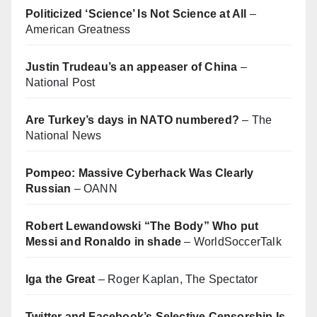
Politicized ‘Science’ Is Not Science at All
–
American Greatness
Justin Trudeau’s an appeaser of China
–
National Post
Are Turkey’s days in NATO numbered?
– The
National News
Pompeo: Massive Cyberhack Was Clearly
Russian
– OANN
Robert Lewandowski “The Body” Who put
Messi and Ronaldo in shade
– WorldSoccerTalk
Iga the Great
– Roger Kaplan, The Spectator
Twitter and Facebook’s Selective Censorship Is