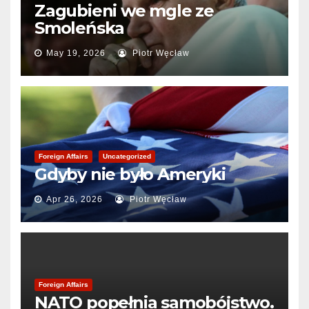
Zagubieni we mgle ze
Smoleńska
May 19, 2026
Piotr Węcław
Foreign Affairs
Uncategorized
Gdyby nie było Ameryki
Apr 26, 2026
Piotr Węcław
Foreign Affairs
NATO popełnia samobójstwo.