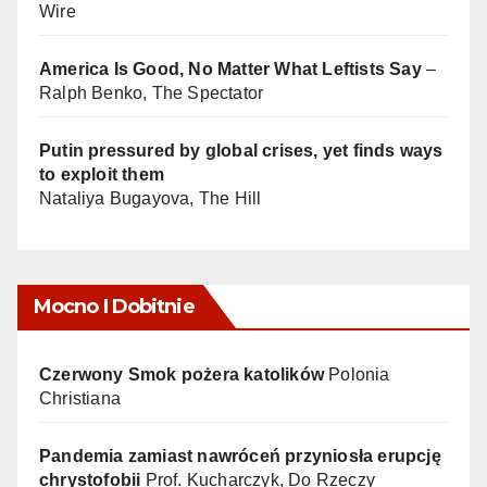
Wire
America Is Good, No Matter What Leftists Say
–
Ralph Benko, The Spectator
Putin pressured by global crises, yet finds ways
to exploit them
Nataliya Bugayova, The Hill
Mocno I Dobitnie
Czerwony Smok pożera katolików
Polonia
Christiana
Pandemia zamiast nawróceń przyniosła erupcję
chrystofobii
Prof. Kucharczyk, Do Rzeczy