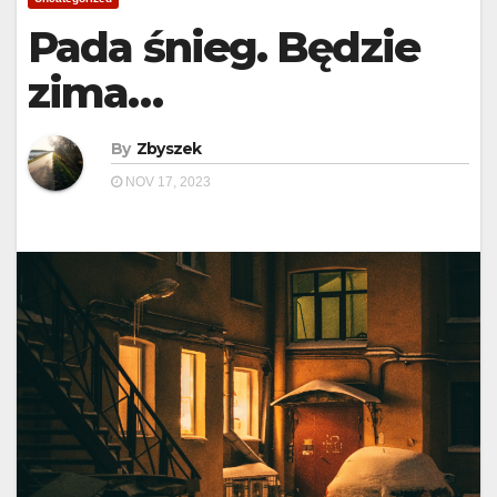
Pada śnieg. Będzie
zima…
By
Zbyszek
NOV 17, 2023