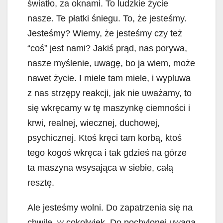
światło, za oknami. To ludzkie życie
nasze. Te płatki śniegu. To, że jesteśmy.
Jesteśmy? Wiemy, że jesteśmy czy też
“coś” jest nami? Jakiś prąd, nas porywa,
nasze myślenie, uwagę, bo ja wiem, może
nawet życie. I miele tam miele, i wypluwa
z nas strzępy reakcji, jak nie uważamy, to
się wkręcamy w tę maszynkę ciemności i
krwi, realnej, wiecznej, duchowej,
psychicznej. Ktoś kręci tam korbą, ktoś
tego kogoś wkręca i tak gdzieś na górze
ta maszyna wsysająca w siebie, całą
resztę.
Ale jesteśmy wolni. Do zapatrzenia się na
chwilę, w cokolwiek. Do pochylonej uwagą