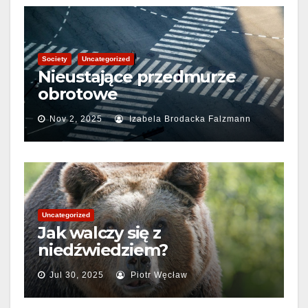
Society
Uncategorized
Nieustające przedmurze
obrotowe
Nov 2, 2025
Izabela Brodacka Falzmann
Uncategorized
Jak walczy się z
niedźwiedziem?
Jul 30, 2025
Piotr Węcław