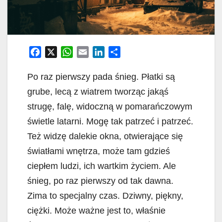
F
X
W
E
L
S
a
h
m
i
h
c
a
a
n
a
Po raz pierwszy pada śnieg. Płatki są
e
t
i
k
r
grube, lecą z wiatrem tworząc jakąś
b
s
l
e
e
strugę, falę, widoczną w pomarańczowym
o
A
d
świetle latarni. Mogę tak patrzeć i patrzeć.
o
p
I
k
p
n
Też widzę dalekie okna, otwierające się
światłami wnętrza, może tam gdzieś
ciepłem ludzi, ich wartkim życiem. Ale
śnieg, po raz pierwszy od tak dawna.
Zima to specjalny czas. Dziwny, piękny,
ciężki. Może ważne jest to, właśnie