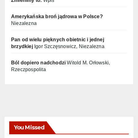
Zmienimy to.
Wpis
Amerykańska broń jądrowa w Polsce?
Niezalezna
Pan od wielu pięknych obietnic i jednej
brzydkiej
Igor Szczęsnowicz, Niezalezna
Ból dopiero nadchodzi
Witold M. Orłowski,
Rzeczpospolita
You Missed