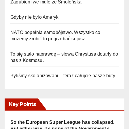
Zagubieni we mgle ze Smoleńska
Gdyby nie było Ameryki
NATO popełnia samobójstwo. Wszystko co
możemy zrobić to pogrzebać sojusz
To się stało naprawdę – słowa Chrystusa dotarły do
nas z Kosmosu.
Byliśmy skolonizowani – teraz całujcie nasze buty
Key Points
So the European Super League has collapsed.
But either way, it’s none of the Government’s