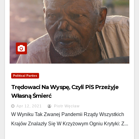
Political Parties
Trędowaci Na Wyspę, Czyli PiS Przeżyje
Własną Śmierć
Apr 12, 2021
Piotr Węcław
W Wyniku Tak Zwanej Pandemii Rządy Wszystkich
Krajów Znalazły Się W Krzyżowym Ogniu Krytyki: Z...