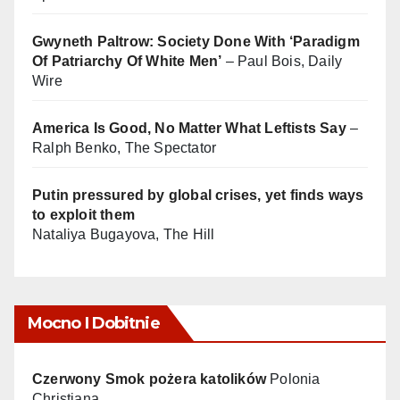
Gwyneth Paltrow: Society Done With ‘Paradigm
Of Patriarchy Of White Men’
– Paul Bois, Daily
Wire
America Is Good, No Matter What Leftists Say
–
Ralph Benko, The Spectator
Putin pressured by global crises, yet finds ways
to exploit them
Nataliya Bugayova, The Hill
Mocno I Dobitnie
Czerwony Smok pożera katolików
Polonia
Christiana