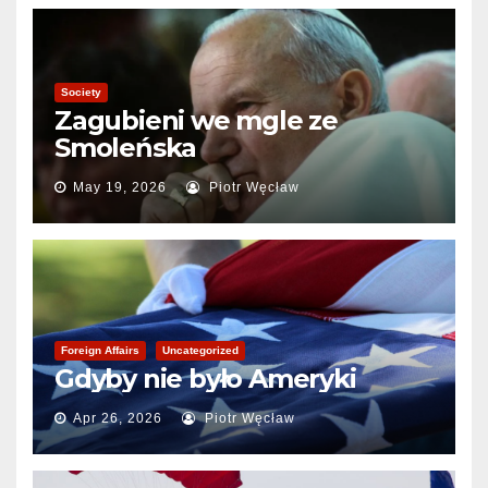
Society
Zagubieni we mgle ze
Smoleńska
May 19, 2026
Piotr Węcław
Foreign Affairs
Uncategorized
Gdyby nie było Ameryki
Apr 26, 2026
Piotr Węcław