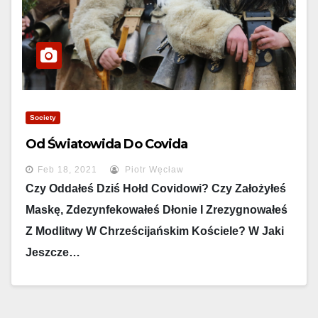
Society
Od Światowida Do Covida
Feb 18, 2021
Piotr Węcław
Czy Oddałeś Dziś Hołd Covidowi? Czy Założyłeś
Maskę, Zdezynfekowałeś Dłonie I Zrezygnowałeś
Z Modlitwy W Chrześcijańskim Kościele? W Jaki
Jeszcze…