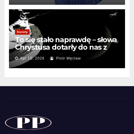
Society
To się stało naprawdę – słowa
Chrystusa dotarły do nas z
Kosmosu.
Apr 10, 2026
Piotr Węcław