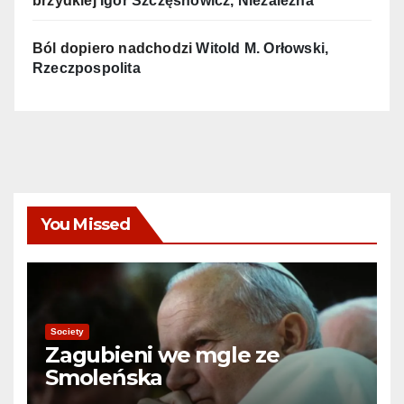
brzydkiej
Igor Szczęsnowicz, Niezalezna
Ból dopiero nadchodzi
Witold M. Orłowski,
Rzeczpospolita
You Missed
Society
Zagubieni we mgle ze
Smoleńska