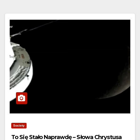
Society
To Się Stało Naprawdę – Słowa Chrystusa