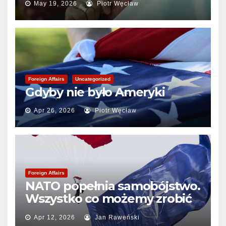
May 19, 2026
Piotr Węcław
Foreign Affairs
Uncategorized
Gdyby nie było Ameryki
Apr 26, 2026
Piotr Węcław
Foreign Affairs
NATO popełnia samobójstwo.
Wszystko co możemy zrobić
to pogrzebać sojusz
Apr 12, 2026
Jan Raweński